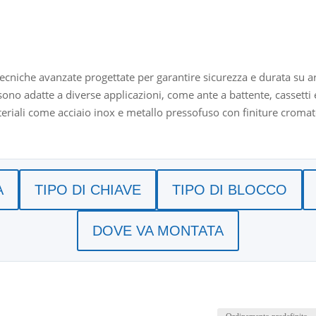
cniche avanzate progettate per garantire sicurezza e durata su arr
ono adatte a diverse applicazioni, come ante a battente, cassetti e
ateriali come acciaio inox e metallo pressofuso con finiture cromat
esi e sistemi a pressione, rendendo queste serrature ideali per a
ssaggio rapidi o con viti, rappresentano una scelta essenziale per ca
A
TIPO DI CHIAVE
TIPO DI BLOCCO
DOVE VA MONTATA