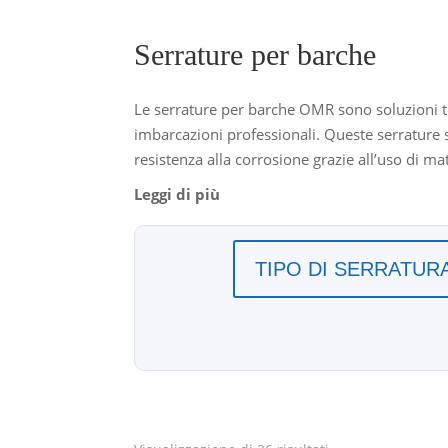
Serrature per barche
Le serrature per barche OMR sono soluzioni te
imbarcazioni professionali. Queste serrature s
resistenza alla corrosione grazie all’uso di m
meccaniche disponibili includono leve, cremon
con spessori variabili e dotate di sistemi di fi
marini.
TIPO DI SERRATUR