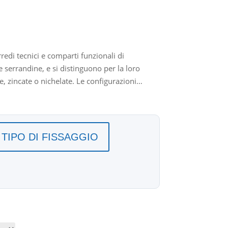
edi tecnici e comparti funzionali di
 serrandine, e si distinguono per la loro
e, zincate o nichelate. Le configurazioni
mbienti marini ad alta umidità. Compatibili
ntieri navali e produttori di arredi tecnici
TIPO DI FISSAGGIO