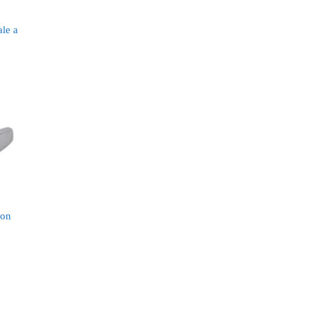
ale a
con