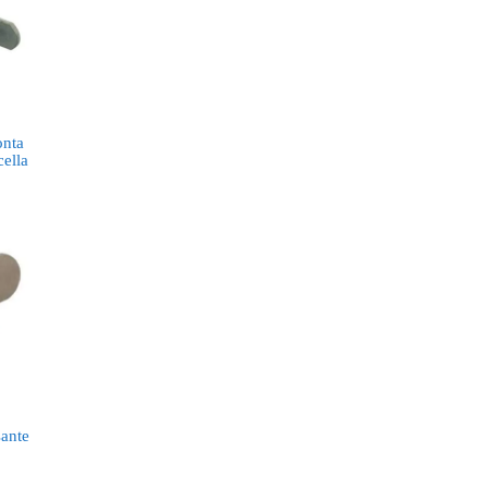
onta
cella
sante