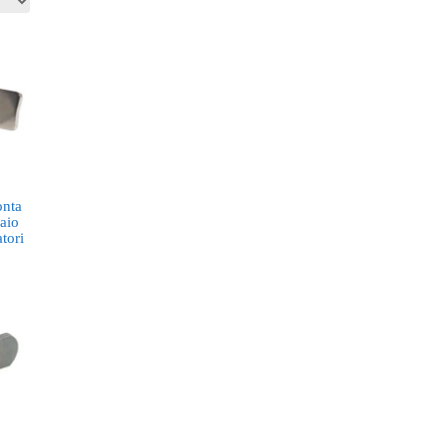
onta
iaio
tori