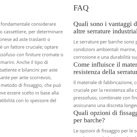
FAQ
Quali sono i vantaggi d
è fondamentale considerare
altre serrature industria
 o cassettiere, per determinare
onese ad aste traslanti o
Le serrature per barche sono p
 è un fattore cruciale; optare
condizioni ambientali marine,
ssofuso con finiture cromate o
corrosione e una durabilità sup
marini. Anche il tipo di
Come influisce il mater
battente e bilancini per aste
resistenza della serratu
sante per ante scorrevoii,
Il materiale di fabbricazione, 
il metodo di fissaggio, che può
cruciale per la resistenza alla
eve essere scelto in base alla
pressofuso, combinate con fin
atibilità con lo spessore del
assicurano una discreta longev
Quali opzioni di fissagg
per barche?
Le opzioni di fissaggio per le