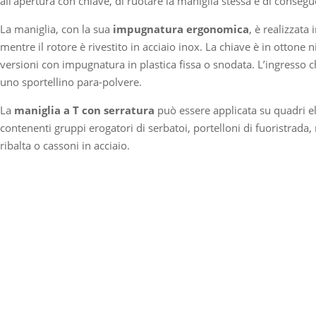
all’apertura con chiave, di ruotare la maniglia stessa e di conseguen
La maniglia, con la sua
impugnatura ergonomica
, è realizzata
mentre il rotore è rivestito in acciaio inox. La chiave è in ottone n
versioni con impugnatura in plastica fissa o snodata. L’ingresso 
uno sportellino para-polvere.
La
maniglia a T con serratura
può essere applicata su quadri ele
contenenti gruppi erogatori di serbatoi, portelloni di fuoristrada, 
ribalta o cassoni in acciaio.