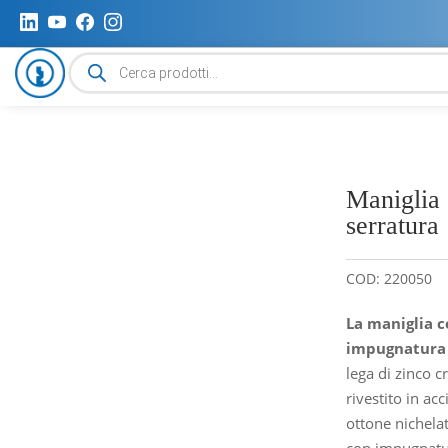
Ricerca
prodotti
Maniglia
serratura
COD:
220050
La maniglia c
impugnatura
lega di zinco c
rivestito in acc
ottone nichelat
con impugnatur