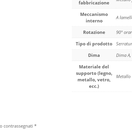
fabbricazione
Meccanismo
A lamell
interno
Rotazione
90° ora
Tipo di prodotto
Serratu
Dima
Dima A,
Materiale del
supporto (legno,
Metallo 
metallo, vetro,
ecc.)
no contrassegnati
*