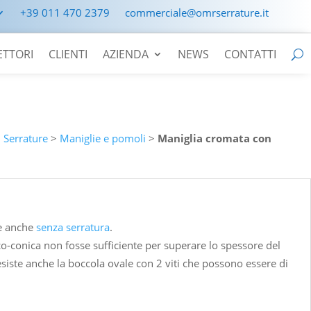
+39 011 470 2379
commerciale@omrserrature.it
ETTORI
CLIENTI
AZIENDA
NEWS
CONTATTI
>
Serrature
>
Maniglie e pomoli
>
Maniglia cromata con
le anche
senza serratura
.
o-conica non fosse sufficiente per superare lo spessore del
esiste anche la boccola ovale con 2 viti che possono essere di