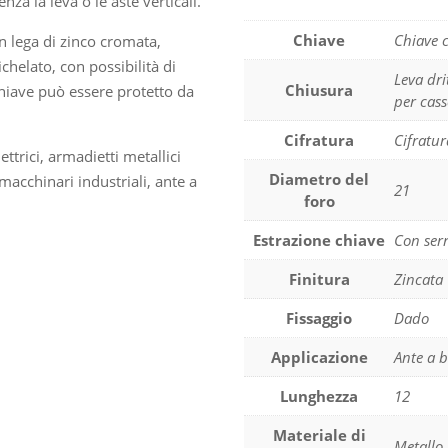
za la leva o le aste verticali.
Chiave
Chiave c
 in lega di zinco cromata,
ichelato, con possibilità di
Leva dri
Chiusura
chiave può essere protetto da
per cass
Cifratura
Cifratur
ttrici, armadietti metallici
Diametro del
macchinari industriali, ante a
21
foro
Estrazione chiave
Con serr
Finitura
Zincata
Fissaggio
Dado
Applicazione
Ante a b
Lunghezza
12
Materiale di
Metallo