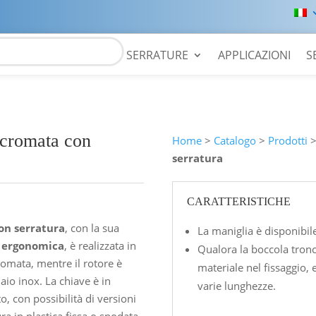
SERRATURE
APPLICAZIONI
S
 cromata con
Home
>
Catalogo
>
Prodotti
serratura
CARATTERISTICHE
on serratura
, con la sua
La maniglia è disponibi
 ergonomica
, è realizzata in
Qualora la boccola tronc
romata, mentre il rotore è
materiale nel fissaggio, 
iaio inox. La chiave è in
varie lunghezze.
o, con possibilità di versioni
a in plastica fissa o snodata.