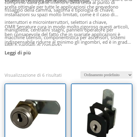
sistemi di chiusura per mobili industriali.
compreso dalla parte inferiore della testa al punto di
scelta ottimale per tutte le applicazioni che prevedono
fissaggio della camma, sagoma e tipologia di chiave.
installazioni su spazi molto limitati, come è il caso di
interruttori e microinterruttori, selettori a chiave,
OMR Serrature cura in modo molto rigoroso questi articoli,
manigliette, centralini stagni, pannelli operatore per
ben consapevole del fatto che in svariate applicazioni è
macchine utensili, componentistica per ascensori, sistemi
indispensabile ridurre al minimo gli ingombri, ed è in grado
HMI o pannelli di comando.
di soddisfare le esigenze del cliente all’insegna della
personalizzazione e della massima precisione.
Visualizzazione di 6 risultati