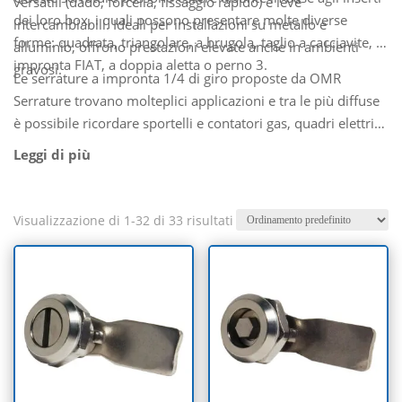
versatili (dado, forcella, fissaggio rapido) e leve
dei loro box, i quali possono presentare molte diverse
intercambiabili. Ideali per installazioni su metallo e
forme: quadrata, triangolare, a brugola, taglio a cacciavite, a
alluminio, offrono prestazioni elevate anche in ambienti
impronta FIAT, a doppia aletta o perno 3.
gravosi.
Le serrature a impronta 1/4 di giro proposte da OMR
Serrature trovano molteplici applicazioni e tra le più diffuse
è possibile ricordare sportelli e contatori gas, quadri elettrici,
botole e macchinari industriali, vani tecnici; i modelli
prodotti dall’azienda inoltre, potendo vantare un sistema
antivibrazione e di protezione da polvere e spruzzi d’acqua
di grado IP65, si prestano al meglio anche ad applicazioni
Visualizzazione di 1-32 di 33 risultati
particolari quali quelle relative a macchine movimento terra.