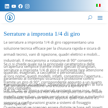
Serrature a impronta 1/4 di giro
Le serrature a impronta 1/4 di giro rappresentano una
soluzione tecnica efficace per la chiusura rapida e sicura di
armadi tecnici, vani di ispezione, quadri elettrici e mobili
industriali. Il meccanismo a rotazione di 90° consente
Se ci si chiede quale sia la principale caratteristica delle
un’apertura semplice tramite inserti speciali (triangolari,
serrature a impronta 1/4 di giro è sufficiente fare attenzione
quadrati, esagonali, a cacciavite o personalizzati),
al loro nome: questi modelli, infatti, consentono l’apertura
garantendo al contempo sicurezza e protezione contro
tramite un giro di 90°, corrispondente appunto a un quarto
manomissioni accidentali. Disponibili in più diametri di foro
Tali serrature prevedono una chiusura a spinta e il
di giro completo.
(16, 19, 20, 22 mm) e materiali resistenti come inox, AVP o
movimento di apertura non viene compiuto con una chiave
metallo pressofuso, queste serrature si adattano a molteplici
tradizionale, bensì con attrezzi appositi quali cacciaviti e
spessori e configurazioni grazie a sistemi di fissaggio
chiavi speciali.
Queste serrature possono essere distinte in base agli inserti