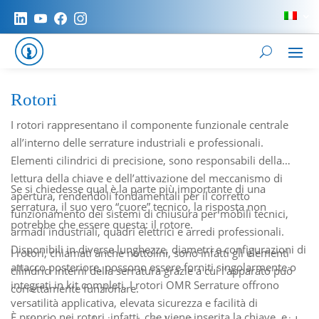
Rotori
I rotori rappresentano il componente funzionale centrale
all’interno delle serrature industriali e professionali.
Elementi cilindrici di precisione, sono responsabili della
lettura della chiave e dell’attivazione del meccanismo di
Se si chiedesse qual è la parte più importante di una
apertura, rendendoli fondamentali per il corretto
serratura, il suo vero “cuore” tecnico, la risposta non
funzionamento dei sistemi di chiusura per mobili tecnici,
potrebbe che essere questa: il rotore.
armadi industriali, quadri elettrici e arredi professionali.
Disponibili in diverse lunghezze, diametri e configurazioni di
I rotori, chiamati anche nottolini, sono infatti gli elementi
attacco posteriore, possono essere forniti singolarmente o
cilindrici interni della serratura grazie a cui l’apparato può
integrati in kit completi. I rotori OMR Serrature offrono
correttamente funzionare.
versatilità applicativa, elevata sicurezza e facilità di
È proprio nei rotori, infatti, che viene inserita la chiave, e