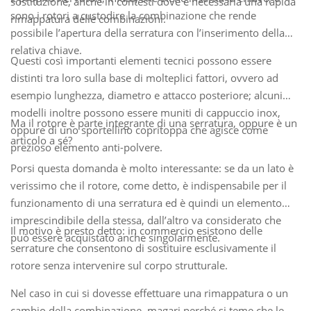
sostituzione, anche in contesti dove è necessaria una rapida
sono i rotori a custodire la combinazione che rende
rimappatura delle combinazioni.
possibile l’apertura della serratura con l’inserimento della
relativa chiave.
Questi così importanti elementi tecnici possono essere
distinti tra loro sulla base di molteplici fattori, ovvero ad
esempio lunghezza, diametro e attacco posteriore; alcuni
modelli inoltre possono essere muniti di cappuccio inox,
Ma il rotore è parte integrante di una serratura, oppure è un
oppure di uno sportellino copritoppa che agisce come
articolo a sé?
prezioso elemento anti-polvere.
Porsi questa domanda è molto interessante: se da un lato è
verissimo che il rotore, come detto, è indispensabile per il
funzionamento di una serratura ed è quindi un elemento
imprescindibile della stessa, dall’altro va considerato che
Il motivo è presto detto: in commercio esistono delle
può essere acquistato anche singolarmente.
serrature che consentono di sostituire esclusivamente il
rotore senza intervenire sul corpo strutturale.
Nel caso in cui si dovesse effettuare una rimappatura o un
cambio della combinazione, magari perché si teme che le