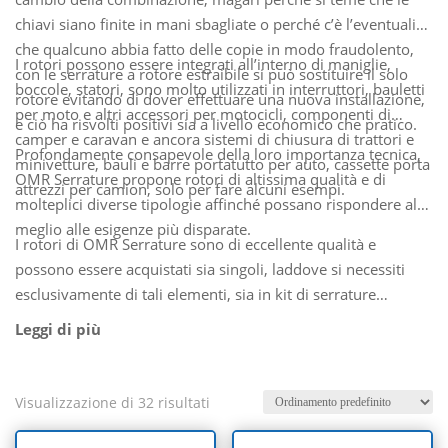
chiavi siano finite in mani sbagliate o perché c’è l’eventualità
che qualcuno abbia fatto delle copie in modo fraudolento,
I rotori possono essere integrati all’interno di maniglie,
con le serrature a rotore estraibile si può sostituire il solo
boccole, statori, sono molto utilizzati in interruttori, bauletti
rotore evitando di dover effettuare una nuova installazione,
per moto e altri accessori per motocicli, componenti di
e ciò ha risvolti positivi sia a livello economico che pratico.
camper e caravan e ancora sistemi di chiusura di trattori e
Profondamente consapevole della loro importanza tecnica,
minivetture, bauli e barre portatutto per auto, cassette porta
OMR Serrature propone rotori di altissima qualità e di
attrezzi per camion, solo per fare alcuni esempi.
molteplici diverse tipologie affinché possano rispondere al
meglio alle esigenze più disparate.
I rotori di OMR Serrature sono di eccellente qualità e
possono essere acquistati sia singoli, laddove si necessiti
esclusivamente di tali elementi, sia in kit di serrature
completi.
Visualizzazione di 32 risultati