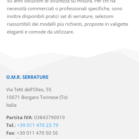
50 anni soluzioni di sicurezza su misura. Per chi ha
necessità commerciali o professionali specifiche, sono
inoltre disponibili pratici set di serrature, selezioni
riassortibili dei modelli più richiesti, proposte in valigette
eleganti e comode da utilizzare.
O.M.R. SERRATURE
Via Tetti dell’Oleo, 55
10071 Borgaro Torinese (To)
Italia
Partita IVA
: 03843790019
Tel.
:
+39 011 470 23 79
Fax
: +39 011 470 50 56