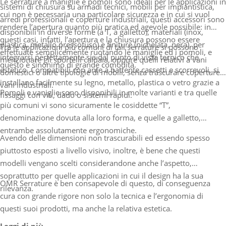
Le serrature a maniglie e pomoli sono ideali per le applicazioni in
sistemi di chiusura su armadi tecnici, mobili per impiantistica,
cui non è necessaria una particolare sicurezza e in cui si vuol
arredi professionali e coperture industriali, questi accessori sono
rendere l’apertura quanto più pratica ed agevole possibile: in
disponibili in diverse forme (a T, a galletto), materiali (inox,
questi casi, infatti, l’apertura e la chiusura possono essere
plastica, metallo pressofuso) e finiture (nichelata, nera), per
Tra le applicazioni più comuni di tali serrature si possono
effettuate semplicemente ruotando le maniglie ed i pomoli, e
integrarsi perfettamente sia dal punto di vista tecnico che
menzionare gli sportelli caldaia, oppure quelli relativi a vani
questo è sinonimo di grande comodità.
estetico. Compatibili con ante a battente,cassetti e scorrevoli, si
domestici o altre tipologie di mobili, senza trascurare coperture e
installano facilmente su legno, metallo, plastica o vetro grazie a
vani industriali.
Pomoli e vaniglie sono disponibili in molte varianti e tra quelle
fissaggi con viti, dado o sistemi rapidi.
più comuni vi sono sicuramente le cosiddette “T”,
denominazione dovuta alla loro forma, e quelle a galletto,
entrambe assolutamente ergonomiche.
Avendo delle dimensioni non trascurabili ed essendo spesso
piuttosto esposti a livello visivo, inoltre, è bene che questi
modelli vengano scelti considerandone anche l’aspetto,
soprattutto per quelle applicazioni in cui il design ha la sua
OMR Serrature è ben consapevole di questo, di conseguenza
rilevanza.
cura con grande rigore non solo la tecnica e l’ergonomia di
questi suoi prodotti, ma anche la relativa estetica.