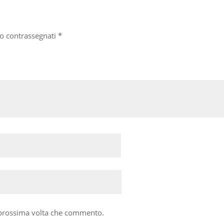
no contrassegnati
*
a prossima volta che commento.