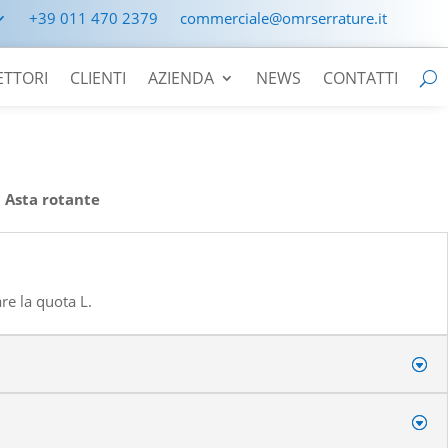
+39 011 470 2379
commerciale@omrserrature.it
ETTORI
CLIENTI
AZIENDA
NEWS
CONTATTI
>
Asta rotante
are la quota L.