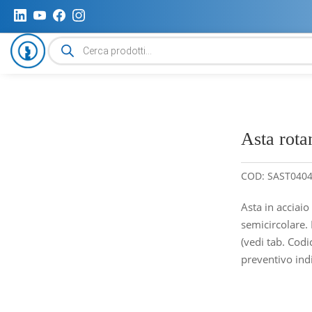
Ricerca
prodotti
Asta rota
COD:
SAST040
Asta in acciaio
semicircolare.
(vedi tab. Codic
preventivo indi