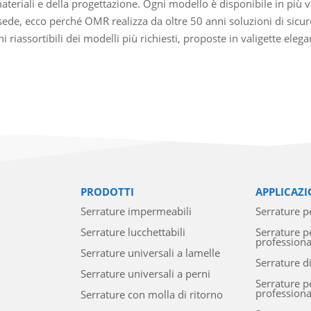
materiali e della progettazione. Ogni modello è disponibile in più v
sede, ecco perché OMR realizza da oltre 50 anni soluzioni di sicu
ni riassortibili dei modelli più richiesti, proposte in valigette eleg
PRODOTTI
APPLICAZI
Serrature impermeabili
Serrature pe
Serrature lucchettabili
Serrature p
professiona
Serrature universali a lamelle
Serrature d
Serrature universali a perni
Serrature pe
professiona
Serrature con molla di ritorno