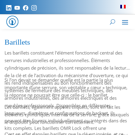
Barillets
Les barillets constituent l’élément fonctionnel central des
serrures industrielles et professionnelles. Éléments
cylindriques de précision, ils sont responsables de la lecture
de la clé et de l’activation du mécanisme d’ouverture, ce qui
Si l’on devait se demander quelle est la partie la plus
les rend indispensables au bon fonctionnement des
importante d’une serrure, son véritable « cœur » technique,
systèmes de fermeture des meubles techniques, des
la réponse ne pourrait être que celle-ci : le barillet.
armoires industrielles, des armoires électriques et des
meubles professionnels. Disponibles en différentes
Les barillets, également appelés cliquets, sont en fait les
longueurs, diamètres et configurations de backset, ils
éléments cylindriques internes de la serrure, grâce auxquels
peuvent être fournis individuellement ou intégrés dans des
le dispositif peut fonctionner correctement.
kits complets. Les barillets OMR Lock offrent une
C’est en effet dans les barillets que la clé est insérée, et ce