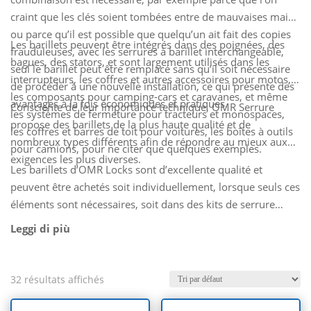
craint que les clés soient tombées entre de mauvaises mains
ou parce qu’il est possible que quelqu’un ait fait des copies
Les barillets peuvent être intégrés dans des poignées, des
frauduleuses, avec les serrures à barillet interchangeable,
bagues, des stators, et sont largement utilisés dans les
seul le barillet peut être remplacé sans qu’il soit nécessaire
interrupteurs, les coffres et autres accessoires pour motos,
de procéder à une nouvelle installation, ce qui présente des
les composants pour camping-cars et caravanes, et même
avantages à la fois économiques et pratiques.
Consciente de leur importance technique, OMR Serrure
les systèmes de fermeture pour tracteurs et monospaces,
propose des barillets de la plus haute qualité et de
les coffres et barres de toit pour voitures, les boîtes à outils
nombreux types différents afin de répondre au mieux aux
pour camions, pour ne citer que quelques exemples.
exigences les plus diverses.
Les barillets d’OMR Locks sont d’excellente qualité et
peuvent être achetés soit individuellement, lorsque seuls ces
éléments sont nécessaires, soit dans des kits de serrure
complets.
32 résultats affichés