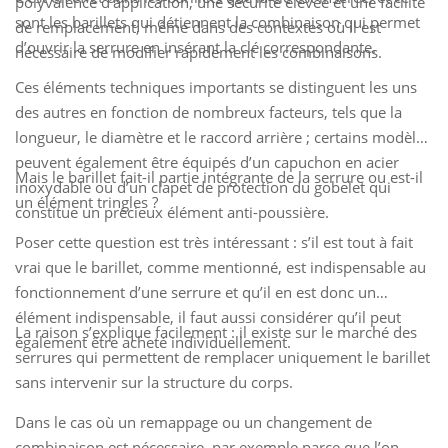
polyvalence d’application, une sécurité élevée et une facilité
sont les barillets qui détiennent la combinaison qui permet
de remplacement, même dans des contextes où il est
d’ouvrir la serrure en insérant la clé correspondante.
nécessaire de modifier rapidement les combinaisons.
Ces éléments techniques importants se distinguent les uns
des autres en fonction de nombreux facteurs, tels que la
longueur, le diamètre et le raccord arrière ; certains modèles
peuvent également être équipés d’un capuchon en acier
Mais le barillet fait-il partie intégrante de la serrure ou est-il
inoxydable ou d’un clapet de protection du gobelet qui
un élément tringles ?
constitue un précieux élément anti-poussière.
Poser cette question est très intéressant : s’il est tout à fait
vrai que le barillet, comme mentionné, est indispensable au
fonctionnement d’une serrure et qu’il en est donc un
élément indispensable, il faut aussi considérer qu’il peut
La raison s’explique facilement : il existe sur le marché des
également être acheté individuellement.
serrures qui permettent de remplacer uniquement le barillet
sans intervenir sur la structure du corps.
Dans le cas où un remappage ou un changement de
combinaison est nécessaire, par exemple parce que l’on