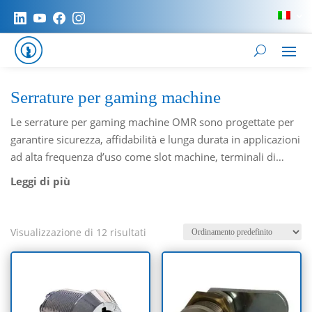
Serrature per gaming machine
Le serrature per gaming machine OMR sono progettate per
garantire sicurezza, affidabilità e lunga durata in applicazioni
ad alta frequenza d’uso come slot machine, terminali di
gioco e apparecchiature da intrattenimento professionale.
Questi sistemi di chiusura industriale si adattano a cassetti,
ante a battente, coperchi e serrandine, grazie a un’ampia
varietà di diametri foro (da 13 a 20,2 mm), lunghezze e
Visualizzazione di 12 risultati
meccanismi interni a lamelle o a perni. Disponibili con
cifratura unica (KA), mista (KD) o con passe-partout, offrono
diverse opzioni di estrazione chiave e rotazione. Le finiture
cromate, nichelate o nere assicurano resistenza all’usura e