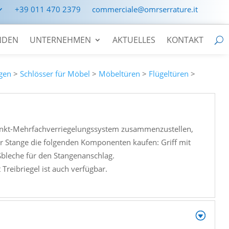
+39 011 470 2379
commerciale@omrserrature.it
NDEN
UNTERNEHMEN
AKTUELLES
KONTAKT
gen
>
Schlösser für Möbel
>
Möbeltüren
>
Flügeltüren
>
nkt-Mehrfachverriegelungssystem zusammenzustellen,
ur Stange die folgenden Komponenten kaufen: Griff mit
ßbleche für den Stangenanschlag.
Treibriegel ist auch verfügbar.