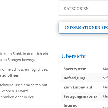
KATEGORIEN
INFORMATIONEN SP
nktem Stahl, in dem sich ein
Übersicht
baren Stangen bewegt.
Sperrsystem
Mö
 ohne Schloss ermöglicht es,
 zu öffnen
.
Befestigung
Sc
 schwere Tischlerarbeiten mit
Zum Einbau auf
Mö
uktionen. Er wird
Fertigungsmaterial
Me
hränken oder in der
Interner