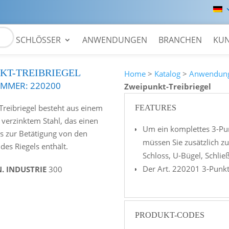
SCHLÖSSER
ANWENDUNGEN
BRANCHEN
KU
KT-TREIBRIEGEL
Home
>
Katalog
>
Anwendun
UMMER:
220200
Zweipunkt-Treibriegel
Treibriegel besteht aus einem
FEATURES
verzinktem Stahl, das einen
Um ein komplettes 3-Pu
 zur Betätigung von den
müssen Sie zusätzlich z
des Riegels enthält.
Schloss, U-Bügel, Schlie
Der Art. 220201 3-Punkt 
N. INDUSTRIE
300
PRODUKT-CODES