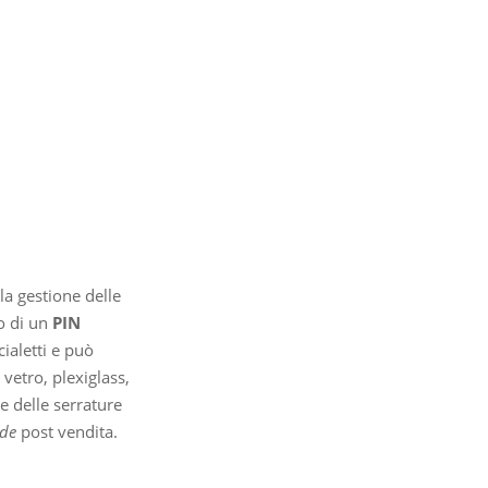
la gestione delle
to di un
PIN
ialetti e può
 vetro, plexiglass,
ne delle serrature
de
post vendita.