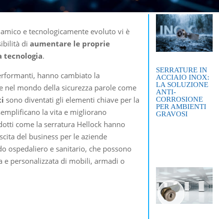
amico e tecnologicamente evoluto vi è
ibilità di
aumentare le proprie
a tecnologia
.
SERRATURE IN
performanti, hanno cambiato la
ACCIAIO INOX:
LA SOLUZIONE
che nel mondo della sicurezza parole come
ANTI-
ti
sono diventati gli elementi chiave per la
CORROSIONE
PER AMBIENTI
 semplificano la vita e migliorano
GRAVOSI
dotti come la serratura Hellock hanno
scita del business per le aziende
edo ospedaliero e sanitario, che possono
ata e personalizzata di mobili, armadi o