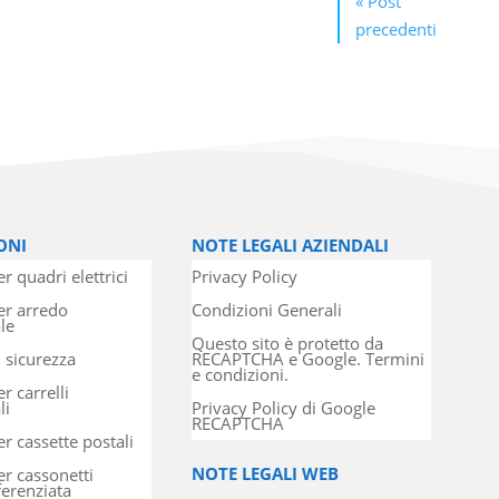
« Post
precedenti
ONI
NOTE LEGALI AZIENDALI
r quadri elettrici
Privacy Policy
er arredo
Condizioni Generali
le
Questo sito è protetto da
i sicurezza
RECAPTCHA e Google. Termini
e condizioni.
r carrelli
li
Privacy Policy di Google
RECAPTCHA
er cassette postali
NOTE LEGALI WEB
er cassonetti
ferenziata