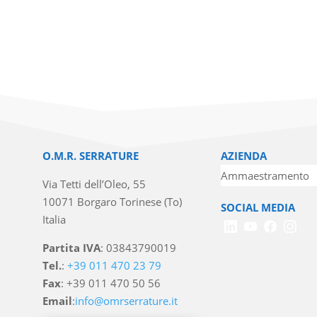
O.M.R. SERRATURE
AZIENDA
Ammaestramento
Via Tetti dell’Oleo, 55
10071 Borgaro Torinese (To)
SOCIAL MEDIA
Italia
Partita IVA
: 03843790019
Tel.
:
+39 011 470 23 79
Fax
: +39 011 470 50 56
Email
:
info@omrserrature.it