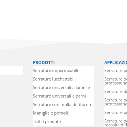
PRODOTTI
APPLICAZI
Serrature impermeabili
Serrature pe
Serrature lucchettabili
Serrature p
professiona
Serrature universali a lamelle
Serrature d
Serrature universali a perni
Serrature pe
professiona
Serrature con molla di ritorno
Serrature p
Maniglie e pomoli
Serrature p
Tutti i prodotti
raccolta dif