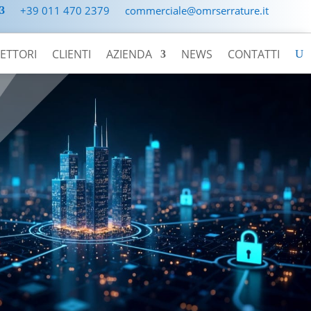
+39 011 470 2379
commerciale@omrserrature.it
ETTORI
CLIENTI
AZIENDA
NEWS
CONTATTI