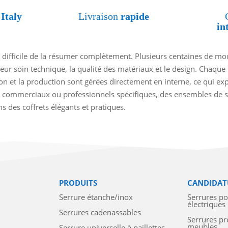
Italy
Livraison
rapide
in
 difficile de la résumer complètement. Plusieurs centaines de mod
leur soin technique, la qualité des matériaux et le design. Chaque
ion et la production sont gérées directement en interne, ce qui e
 commerciaux ou professionnels spécifiques, des ensembles de se
 des coffrets élégants et pratiques.
PRODUITS
CANDIDAT
Serrure étanche/inox
Serrures p
électriques
Serrures cadenassables
Serrures pr
meubles
Serrure universelle à paillettes