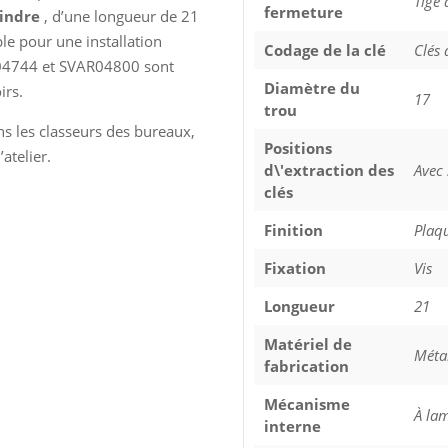
Tige 
fermeture
lindre
, d’une longueur de 21
le pour une installation
Codage de la clé
Clés 
R04744 et SVAR04800 sont
Diamètre du
irs.
17
trou
ns les classeurs des bureaux,
Positions
atelier.
d\'extraction des
Avec 
clés
Finition
Plaq
Fixation
Vis
Longueur
21
Matériel de
Méta
fabrication
Mécanisme
À lam
interne