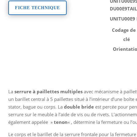
UNITU00E9S
DU00E9TAIL
FICHE TECHNIQUE
UNITU00E9
Codage de 
clé
Orientati
La
serrure à paillettes multiples
avec mécanisme à paillet
un barillet central à 5 paillettes situé à l’intérieur d’une boîte
stator, bague ou corps. La
double bride
est percée pour perm
serrure sur le meuble à l’aide de vis ou de rivets. L’actionneme
également appelée »
tenon
« , détermine la fermeture ou l’ou
Le corps et le barillet de la serrure frontale pour la fermeture