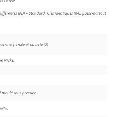
de renvoi
différentes (KD) – Standard, Clés identiques (KA), passe-partout
serrure fermée et ouverte (2)
ué Nickel
l moulé sous pression
elles