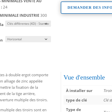
 MINIMALES VENTE AU
 :
24
DEMANDER DES INF
 MINIMALE INDUSTRIE
300
la
on
tes à double ergot comporte
Vue d'ensemble
 en alliage de zinc appelée
ettre la fixation de la
À installer sur
Tiro
nt de la tige arrière,
verture multiple des tiroirs.
type de clé
Clé s
Type de
 multiple des tiroirs sont en