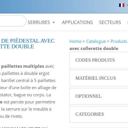
SERRURES
APPLICATIONS
SECTEURS
 DE PIÉDESTAL AVEC
Home
>
Catalogue
>
Produits
TTE DOUBLE
avec collerette double
CODES PRODUITS
 paillettes multiples
avec
paillettes à double ergot
MATÉRIEL INCLUS
arillet central à 5 paillettes
érieur d’une boîte en alliage de
 stator, bague ou corps. La
OPTIONNEL
de
est percée pour permettre
e la serrure sur le meuble à
CATEGORIES
ou de rivets.