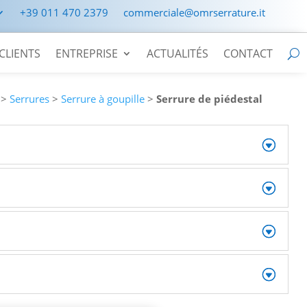
+39 011 470 2379
commerciale@omrserrature.it
CLIENTS
ENTREPRISE
ACTUALITÉS
CONTACT
>
Serrures
>
Serrure à goupille
>
Serrure de piédestal