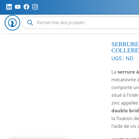
Recherche
de
produits
SERRURE
COLLERE
UGS :
ND
La
serrure à
mécanisme à 
comporte un b
situé à l’int
zinc appelée
double bri
la fixation d
l’aide de vis 