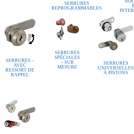
SER
SERRURES
REPROGRAMMABLES
INTE
SERRURES
SPÉCIALES
SERRURES –
– SUR
SERRURES
AVEC
MESURE
UNIVERSELLES
RESSORT DE
À PISTONS
RAPPEL