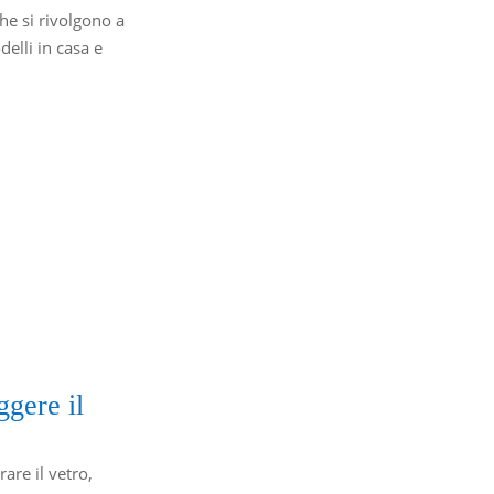
che si rivolgono a
elli in casa e
ggere il
are il vetro,