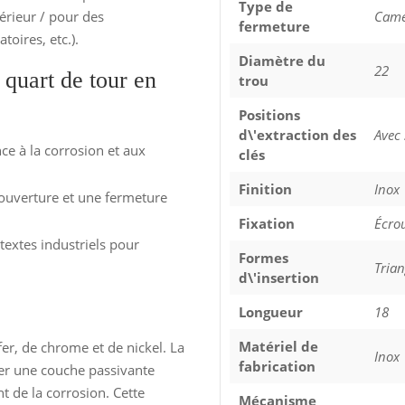
Type de
érieur / pour des
Came
fermeture
oires, etc.).
Diamètre du
22
 quart de tour en
trou
Positions
d\'extraction des
Avec 
ce à la corrosion et aux
clés
Finition
Inox
ouverture et une fermeture
Fixation
Écro
ntextes industriels pour
Formes
Tria
d\'insertion
Longueur
18
Matériel de
er, de chrome et de nickel. La
Inox
fabrication
er une couche passivante
t de la corrosion. Cette
Mécanisme