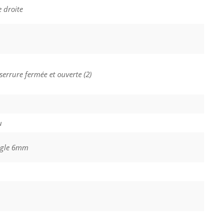
 droite
serrure fermée et ouverte (2)
u
ngle 6mm