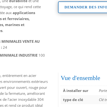
n
, une
durabilité
et une
ettoyage, ce qui rend cette
DEMANDER DES INF
ptée aux
applications
s et ferroviaires,
es, marines et
es
.
 MINIMALES VENTE AU
 :
24
 MINIMALE INDUSTRIE
100
e
, entièrement en acier
Vue d'ensemble
 les environnements extérieurs
vert pour ouvert, rouge pour
À installer sur
Porte
de la fermeture, améliorant
hoix de l’acier inoxydable 304
type de clé
Clé t
 et rend ce produit idéal