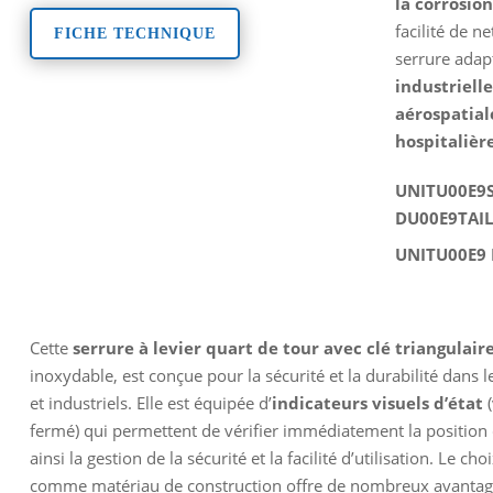
la corrosio
facilité de n
FICHE TECHNIQUE
serrure ada
industrielle
aérospatial
hospitalièr
UNITU00E9S
DU00E9TAIL
UNITU00E9
Cette
serrure à levier quart de tour avec clé triangulair
inoxydable, est conçue pour la sécurité et la durabilité dans
et industriels. Elle est équipée d’
indicateurs visuels d’état
(
fermé) qui permettent de vérifier immédiatement la position 
ainsi la gestion de la sécurité et la facilité d’utilisation. Le c
comme matériau de construction offre de nombreux avantages