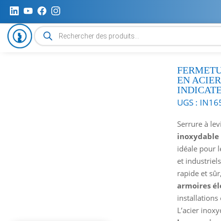
Recherche
de
produits
FERMETU
EN ACIE
INDICAT
UGS :
IN16
Serrure à lev
inoxydable
idéale pour 
et industrie
rapide et sûr,
armoires él
installation
L’acier inox