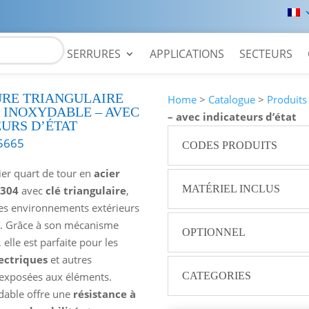
SERRURES
APPLICATIONS
SECTEURS
RE TRIANGULAIRE
Home
>
Catalogue
>
Produits
R INOXYDABLE – AVEC
– avec indicateurs d’état
EURS D’ÉTAT
5665
CODES PRODUITS
ier quart de tour en
acier
MATÉRIEL INCLUS
 304
avec
clé triangulaire
,
les environnements extérieurs
ls. Grâce à son mécanisme
OPTIONNEL
 elle est parfaite pour les
ectriques
et autres
CATEGORIES
s exposées aux éléments.
ydable offre une
résistance à