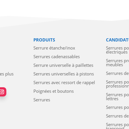
PRODUITS
CANDIDAT
Serrure étanche/inox
Serrures p
électriques
Serrures cadenassables
Serrures pr
meubles
Serrure universelle à paillettes
Serrures de
les plus
Serrures universelles à pistons
Serrures po
Serrures avec ressort de rappel
professionn
Poignées et boutons
Serrures po
lettres
Serrures
Serrures po
Serrures d
Serrures p
transport