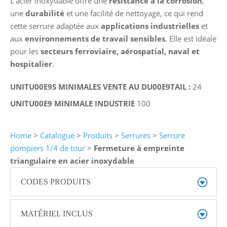
L’acier inoxydable offre une
résistance à la corrosion
,
une
durabilité
et une facilité de nettoyage, ce qui rend
cette serrure adaptée aux
applications industrielles
et
aux
environnements de travail sensibles
. Elle est idéale
pour les
secteurs ferroviaire, aérospatial, naval et
hospitalier
.
UNITU00E9S MINIMALES VENTE AU DU00E9TAIL :
24
UNITU00E9 MINIMALE INDUSTRIE
100
Home
>
Catalogue
>
Produits
>
Serrures
>
Serrure
pompiers 1/4 de tour
>
Fermeture à empreinte
triangulaire en acier inoxydable
CODES PRODUITS
MATÉRIEL INCLUS