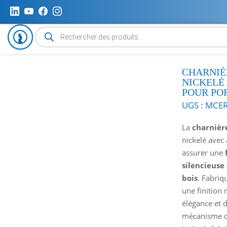
Recherche
de
produits
CHARNIÈ
NICKELÉ
POUR POR
UGS :
MCER
La
charnièr
nickelé avec
assurer une
silencieuse
bois
. Fabriq
une finition n
élégance et d
mécanisme d