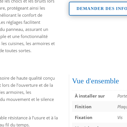
ite les chocs et les bruits lors
re, protégeant ainsi les
DEMANDER DES INF
méliorant le confort de
 Les réglages facilitent
 du panneau, assurant un
le et une fonctionnalité
 les cuisines, les armoires et
de toutes sortes.
soire de haute qualité conçu
Vue d'ensemble
 lors de l’ouverture et de la
les armoires, les
À installer sur
Porte
n du mouvement et le silence
Finition
Plaq
Fixation
Vis
le résistance à l’usure et à la
au fil du temps.