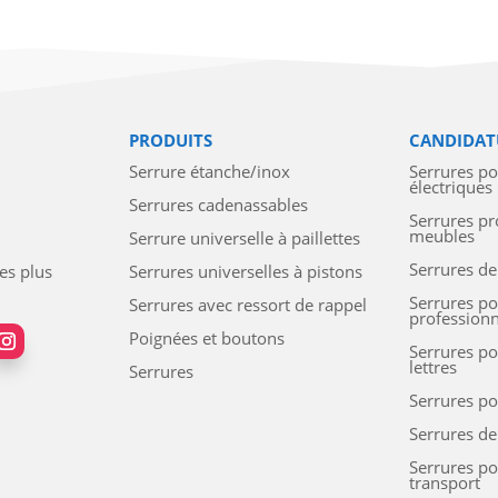
PRODUITS
CANDIDAT
Serrure étanche/inox
Serrures p
électriques
Serrures cadenassables
Serrures pr
meubles
Serrure universelle à paillettes
Serrures de
les plus
Serrures universelles à pistons
Serrures po
Serrures avec ressort de rappel
professionn
Poignées et boutons
Serrures po
lettres
Serrures
Serrures po
Serrures d
Serrures p
transport