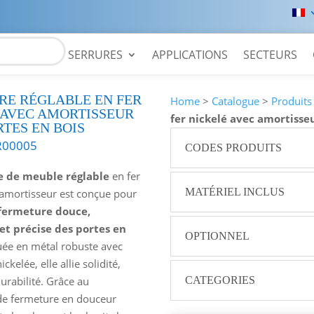
SERRURES
APPLICATIONS
SECTEURS
RE RÉGLABLE EN FER
Home
>
Catalogue
>
Produits
 AVEC AMORTISSEUR
fer nickelé avec amortisse
TES EN BOIS
00005
CODES PRODUITS
e de meuble réglable
en fer
MATÉRIEL INCLUS
 amortisseur est conçue pour
fermeture douce,
 et précise des portes en
OPTIONNEL
uée en métal robuste avec
ickelée, elle allie solidité,
CATEGORIES
urabilité. Grâce au
e fermeture en douceur