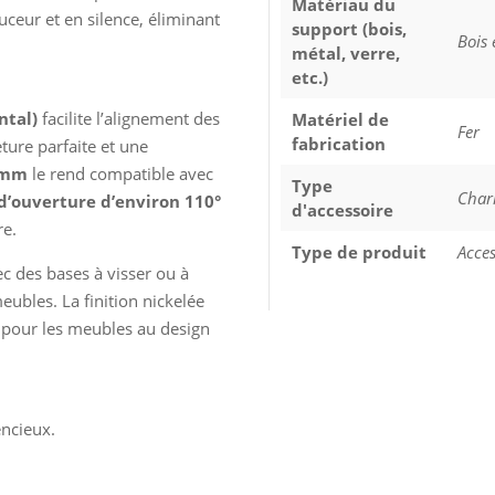
Matériau du
ceur et en silence, éliminant
support (bois,
Bois 
métal, verre,
etc.)
ntal)
facilite l’alignement des
Matériel de
Fer
fabrication
ture parfaite et une
 mm
le rend compatible avec
Type
Char
d’ouverture d’environ 110°
d'accessoire
re.
Type de produit
Acces
vec des bases à visser ou à
eubles. La finition nickelée
l pour les meubles au design
ncieux.