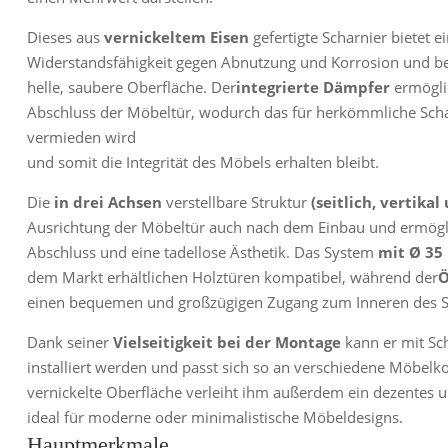
Dieses aus
vernickeltem Eisen
gefertigte Scharnier bietet 
Widerstandsfähigkeit gegen Abnutzung und Korrosion und beh
helle, saubere Oberfläche. Der
integrierte Dämpfer
ermöglic
Abschluss der Möbeltür, wodurch das für herkömmliche Scha
vermieden wird
und somit die Integrität des Möbels erhalten bleibt.
Die
in drei Achsen
verstellbare Struktur
(seitlich, vertikal
Ausrichtung der Möbeltür auch nach dem Einbau und ermögli
Abschluss und eine tadellose Ästhetik. Das System
mit Ø 3
dem Markt erhältlichen Holztüren kompatibel, während der
Ö
einen bequemen und großzügigen Zugang zum Inneren des Sc
Dank seiner
Vielseitigkeit bei der Montage
kann er mit Sc
installiert werden und passt sich so an verschiedene Möbelko
vernickelte Oberfläche verleiht ihm außerdem ein dezentes 
ideal für moderne oder minimalistische Möbeldesigns.
Hauptmerkmale