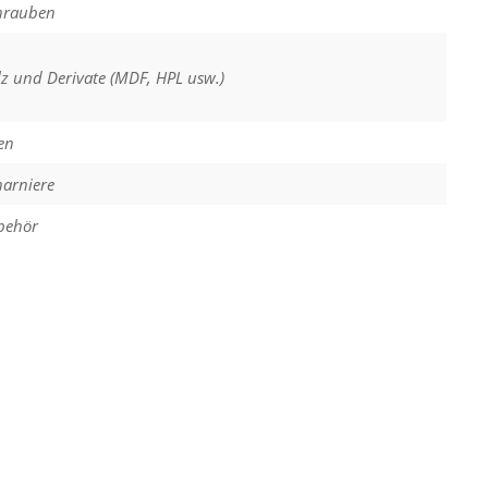
hrauben
z und Derivate (MDF, HPL usw.)
en
harniere
behör