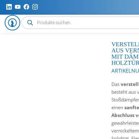
Produktsuche
VERSTEL
AUS VER
MIT DÄM
HOLZTÜ
ARTIKELN
Das
verstel
besteht aus 
Stoßdämpfer
einen
sanfte
Abschluss v
gewährleiste
vernickeltem 
Solidität, El