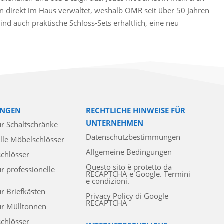
 direkt im Haus verwaltet, weshalb OMR seit über 50 Jahren
d auch praktische Schloss-Sets erhältlich, eine neu
NGEN
RECHTLICHE HINWEISE FÜR
UNTERNEHMEN
ür Schaltschränke
Datenschutzbestimmungen
lle Möbelschlösser
Allgemeine Bedingungen
schlösser
Questo sito è protetto da
ür professionelle
RECAPTCHA e Google. Termini
e condizioni.
ür Briefkästen
Privacy Policy di Google
RECAPTCHA
ür Mülltonnen
chlösser