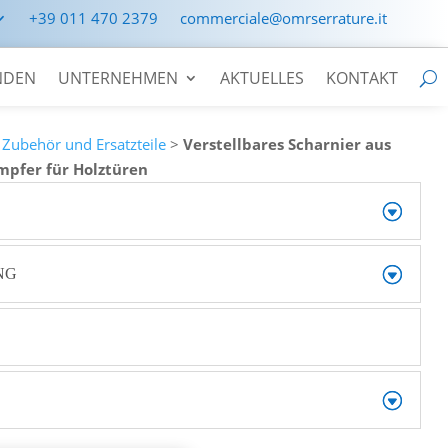
+39 011 470 2379
commerciale@omrserrature.it
NDEN
UNTERNEHMEN
AKTUELLES
KONTAKT
>
Zubehör und Ersatzteile
>
Verstellbares Scharnier aus
mpfer für Holztüren
NG