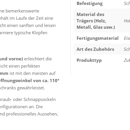
Befestigung
Sc
eine bemerkenswerte
Material des
ält im Laufe der Zeit eine
Trägers (Holz,
Hol
ht einen sanften und leisen
Metall, Glas usw.)
rniere typische Klopfen
Fertigungsmaterial
Eis
Art des Zubehörs
Sc
 und vorne)
erleichtert die
Produkttyp
Zu
cht einen perfekten
5 mm
ist mit den meisten auf
ffnungswinkel von ca. 110°
hranks gewährleistet.
hraub- oder Schnappsockeln
nfigurationen an. Die
und professionelles Aussehen,