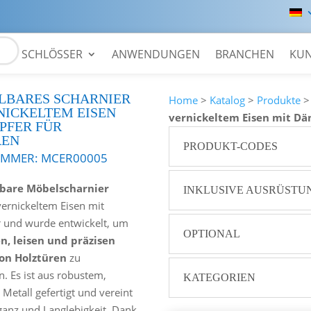
SCHLÖSSER
ANWENDUNGEN
BRANCHEN
KU
LBARES SCHARNIER
Home
>
Katalog
>
Produkte
NICKELTEM EISEN
vernickeltem Eisen mit Dä
PFER FÜR
REN
PRODUKT-CODES
UMMER:
MCER00005
lbare Möbelscharnier
INKLUSIVE AUSRÜSTU
vernickeltem Eisen mit
 und wurde entwickelt, um
OPTIONAL
n, leisen und präzisen
on Holztüren
zu
n. Es ist aus robustem,
KATEGORIEN
Metall gefertigt und vereint
eganz und Langlebigkeit. Dank