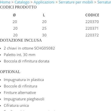
Home
>
Catalogo
>
Applicazioni
>
Serrature per mobili
>
Serratu
CODICI PRODOTTO
Ø
L
CODICE
20
20
220370
20
25
220371
20
30
220372
DOTAZIONE INCLUSA
2 chiavi in ottone SCHG05082
Paletto int. 30 mm
Boccola di rifinitura dorata
OPTIONAL
Impugnatura in plastica
Boccole di rifinitura
Finiture alternative
Impugnature pieghevoli
Cifratura unica