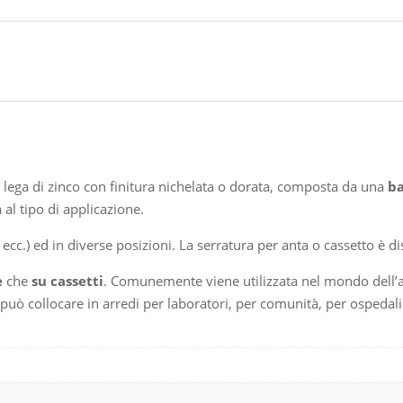
n lega di zinco con finitura nichelata o dorata, composta da una
ba
al tipo di applicazione.
 ecc.) ed in diverse posizioni. La serratura per anta o cassetto è d
e
che
su cassetti
. Comunemente viene utilizzata nel mondo dell’ar
 si può collocare in arredi per laboratori, per comunità, per ospedal