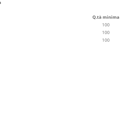
a
Q.tà minima
100
100
100