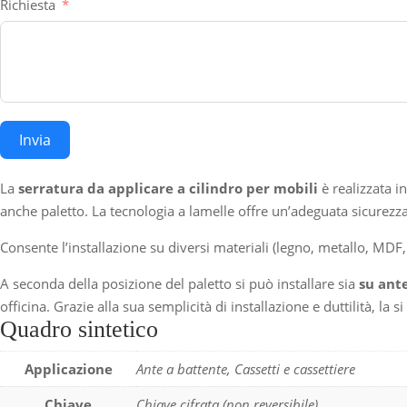
Richiesta
Invia
La
serratura da applicare a cilindro per mobili
è realizzata i
anche paletto. La tecnologia a lamelle offre un’adeguata sicurezza 
Consente l’installazione su diversi materiali (legno, metallo, MDF,
A seconda della posizione del paletto si può installare sia
su ant
officina. Grazie alla sua semplicità di installazione e duttilità, la
Quadro sintetico
Applicazione
Ante a battente, Cassetti e cassettiere
Chiave
Chiave cifrata (non reversibile)