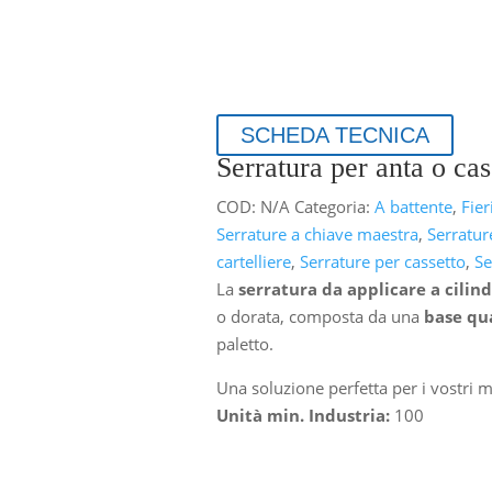
SCHEDA TECNICA
Serratura per anta o cas
COD:
N/A
Categoria:
A battente
,
Fier
Serrature a chiave maestra
,
Serratur
cartelliere
,
Serrature per cassetto
,
Se
La
serratura da applicare a cilin
o dorata, composta da una
base qu
paletto.
Una soluzione perfetta per i vostri mo
Unità min. Industria:
100