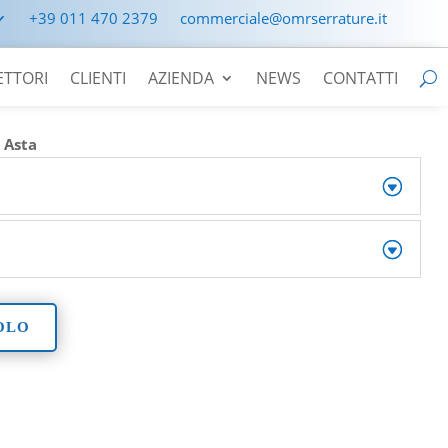
+39 011 470 2379
commerciale@omrserrature.it
ETTORI
CLIENTI
AZIENDA
NEWS
CONTATTI
>
Asta
VOLO