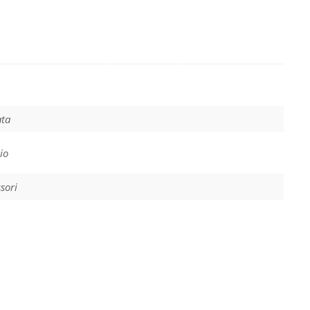
ata
io
sori