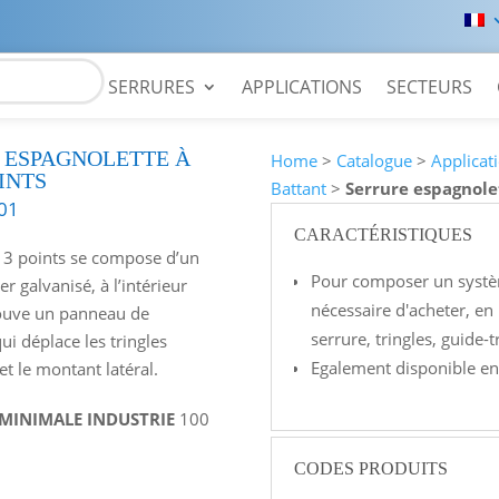
SERRURES
APPLICATIONS
SECTEURS
 ESPAGNOLETTE À
Home
>
Catalogue
>
Applicat
INTS
Battant
>
Serrure espagnolet
01
CARACTÉRISTIQUES
 3 points se compose d’un
Pour composer un systèm
er galvanisé, à l’intérieur
nécessaire d'acheter, en
rouve un panneau de
serrure, tringles, guide-t
 déplace les tringles
Egalement disponible e
et le montant latéral.
 MINIMALE INDUSTRIE
100
CODES PRODUITS