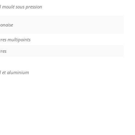
l moulé sous pression
onaise
ures multipoints
ures
l et aluminium