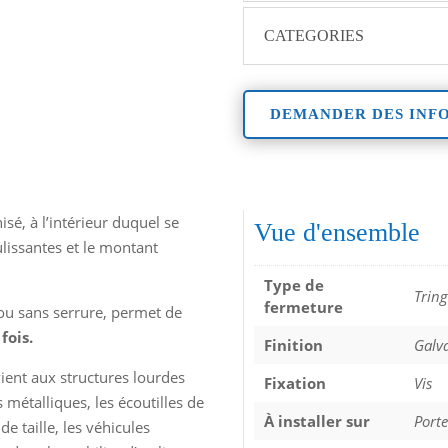
CATEGORIES
DEMANDER DES INF
sé, à l’intérieur duquel se
Vue d'ensemble
lissantes et le montant
Type de
Tring
fermeture
 ou sans serrure, permet de
fois.
Finition
Galv
vient aux structures lourdes
Fixation
Vis
s métalliques, les écoutilles de
À installer sur
Porte
e taille, les véhicules