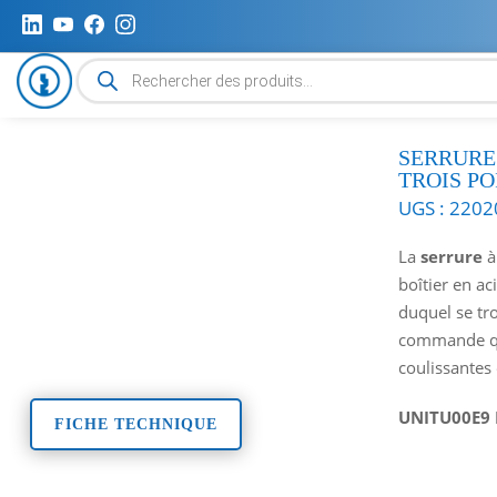
Recherche
de
produits
SERRURE
TROIS PO
UGS :
2202
La
serrure
à
boîtier en aci
duquel se t
commande qui
coulissantes 
UNITU00E9
FICHE TECHNIQUE