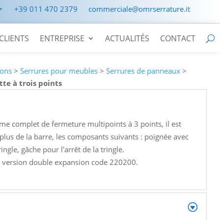
+39 011 470 2379
commerciale@omrserrature.it
CLIENTS
ENTREPRISE
ACTUALITÉS
CONTACT
ions
>
Serrures pour meubles
>
Serrures de panneaux
>
te à trois points
e complet de fermeture multipoints à 3 points, il est
 plus de la barre, les composants suivants : poignée avec
ringle, gâche pour l'arrêt de la tringle.
n version double expansion code 220200.