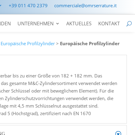
+39 011 470 2379
commerciale@omrserrature.it
NDEN
UNTERNEHMEN
AKTUELLES
KONTAKT
>
Europäische Profilzylinder
>
Europäische Profilzylinder
terbar bis zu einer Größe von 182 + 182 mm. Das
 das gesamte M&C-Zylindersortiment verwendet werden
ischer Schlüssel oder mit beweglichem Element). Für die
sen Zylinderschutzvorrichtungen verwendet werden, die
lage mit 4,5 mm Schlüsselnut ausgestattet sind.
ad 5 (Höchstgrad), zertifiziert nach EN 1670
NG