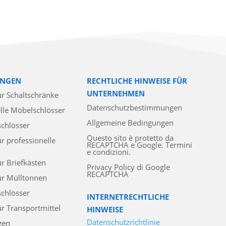
NGEN
RECHTLICHE HINWEISE FÜR
UNTERNEHMEN
ür Schaltschränke
Datenschutzbestimmungen
lle Möbelschlösser
Allgemeine Bedingungen
schlösser
Questo sito è protetto da
ür professionelle
RECAPTCHA e Google. Termini
e condizioni.
ür Briefkästen
Privacy Policy di Google
RECAPTCHA
ür Mülltonnen
chlösser
INTERNETRECHTLICHE
ür Transportmittel
HINWEISE
Datenschutzrichtlinie
gen