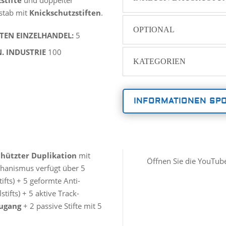
stifte
und doppelter
stab mit
Knickschutzstiften
.
OPTIONAL
ITEN EINZELHANDEL:
5
N. INDUSTRIE
100
KATEGORIEN
INFORMATIONEN SP
chützter Duplikation
mit
Öffnen Sie die YouTube
hanismus verfügt über 5
tifts) + 5 geformte Anti-
tifts) + 5 aktive Track-
zugang
+ 2 passive Stifte mit 5