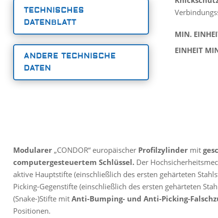
Knickschutz
TECHNISCHES
Verbindungs
DATENBLATT
MIN. EINHE
EINHEIT MI
ANDERE TECHNISCHE
DATEN
Modularer
„CONDOR“ europäischer
Profilzylinder
mit
ges
computergesteuertem Schlüssel.
Der Hochsicherheitsmec
aktive Hauptstifte (einschließlich des ersten gehärteten Stahls
Picking-Gegenstifte (einschließlich des ersten gehärteten Stahls
(Snake-)Stifte mit
Anti-Bumping- und Anti-Picking-Falsch
Positionen.