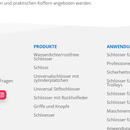
ten und praktischen Koffern angeboten werden.
PRODUKTE
ANWENDU
Wasserdichte/rostfreie
Schlösser f
Schlösser
Professione
Schloss
Sicherheits
Universalschlösser mit
zylinderplättchen
 Fragen
Schlösser f
Trolleys
Universal Stiftschlösser
Schlösser f
Schlösser mit Rückholfeder
Schlösser f
Griffe und Knöpfe
Maschinens
Schloesser
Schlösser f
Anwendun