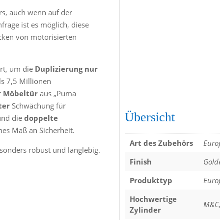
rs, auch wenn auf der
frage ist es möglich, diese
ecken von motorisierten
ert, um die
Duplizierung nur
s 7,5 Millionen
r
Möbeltür
aus „Puma
ter
Schwächung für
Übersicht
nd die
doppelte
hes Maß an Sicherheit.
Art des Zubehörs
Europ
onders robust und langlebig.
Finish
Gold
Produkttyp
Europ
Hochwertige
M&C,
Zylinder