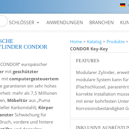
SCHLÖSSER
ANWENDUNGEN
BRANCHEN
KU
SCHE
Home
>
Katalog
>
Produkte
YLINDER CONDOR
CONDOR Key-Key
FEATURES
CONDOR“ europäischer
er
mit
geschützter
Modularer Zylinder, erwei
n
mit
computergesteuertem
modulare System kann für
e garantieren ein sehr hohes
(Flachschlüssel, parazentr
rheit: mehr als 7,5 Millionen
korrekte Installation müs
nen,
Möbeltür
aus „Puma
mit einer bohrfesten Unter
ieller Karbonstahl),
Körper
Korrosionsbeständigkeit Gr
anzter
Schwächung für
 Bruch, vordere und hintere
INKLUSIVE AUSRÜSTU