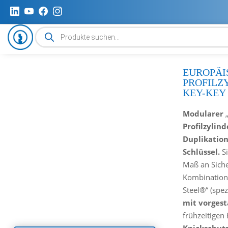
Produktsuche
EUROPÄI
PROFILZ
KEY-KEY
Modularer
„
Profilzylind
Duplikatio
Schlüssel.
Si
Maß an Siche
Kombinatio
Steel®“ (spez
mit vorgest
frühzeitigen