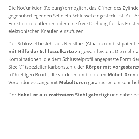
Die Notfunktion (Reibung) ermöglicht das Öffnen des Zylinde
gegenüberliegenden Seite ein Schlüssel eingesteckt ist. Auf An
Funktion zu entfernen oder eine freie Drehung für das Einst
elektronischen Knäufen einzufügen.
Der Schlüssel besteht aus Neusilber (Alpacca) und ist patenti
mit Hilfe der Schlüsselkarte
zu gewährleisten
.
Die mehr al
Kombinationen, die dem Schlüsselprofil angepasste Form de
Steel®“ (spezieller Karbonstahl), der
Körper mit vorgestanz
frühzeitigen Bruch, die vorderen und hinteren
Möbeltüren
u
Verbindungsstange mit
Möbeltüren
garantieren ein sehr ho
Der
Hebel ist aus rostfreiem Stahl gefertigt
und daher bes