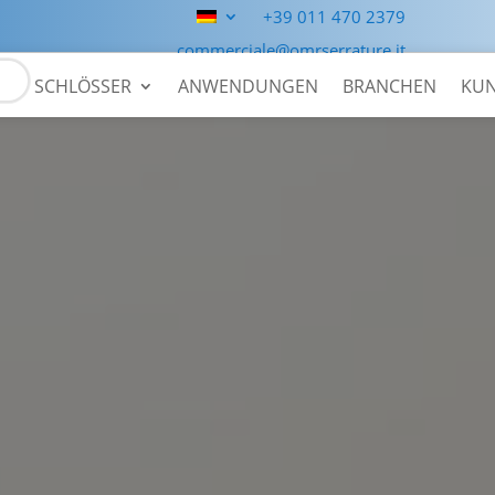
+39 011 470 2379
commerciale@omrserrature.it
SCHLÖSSER
ANWENDUNGEN
BRANCHEN
KU