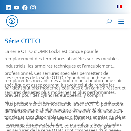
Série OTTO
La série OTTO d’OMR Locks est conçue pour le
remplacement des fermetures obsolètes sur les meubles
industriels, les armoires techniques et l’ameublement
professionnel. Ces serrures spéciales permettent de
Les serrures de la série OTTO répondent à un besoin
remplacer les mécanismes à bouton ou à bouton-poussoir
spécifique et assez courant, à savoir celui de rendre les
par des solutions modernes équipées d’un came à ressort et
serrures désuètes plus modernes et plus performantes.
prévues pour des cylindres européens, y compris
électroniques. Fabriquées en acier ou en métal moulé sous
Plus précisément, les modèles de la série OTTO permettent
pression avec une finition noire, elles sont idéales pour les
de transformer d’anciennes serrures à clé fixe ou à bouton-
tringles et sont disponibles avec différentes entrées de clé et
poussoir en modèles de pointe sans qu’il soit nécessaire de
longueurs de pêne, s’adaptant aux configurations standard
les remplacer complètement, ce qui constitue un grand
Les serrures de la série OTTO sont composées d’un pêne