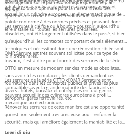
ou aux panneaux avec des bords surélevés. La série OTTO
avantage tant sur le plan économique que sur le plan
tubulaire ou à rouleau standard et d’un corps pouvant
est une solution optimale pour la mise à niveau des
pratique.
accueillir un cylindre européen, un élément technique de
systèmes de fermeture sans modification structurelle.
pointe conforme à des normes précises et pouvant donc
Les serrures à clé fixe ou à bouton-poussoir, aujourd’hui
être installé sur toutes les serrures préparées.
obsolètes, ont été largement utilisées dans le passé, si bien
qu’aujourd’hui, les contextes comportant de tels éléments
techniques et nécessitant donc une rénovation ciblée sont
OMR Serrure est très souvent sollicitée pour ce type de
loin d’être rares.
travaux, c’est-à-dire pour fournir des serrures de la série
OTTO en mesure de moderniser des modèles obsolètes
sans avoir à les remplacer ; les clients demandent ces
Les serrures de la série OTTO d’OMR Serrature sont
fournitures dans les contextes publics et privés les plus
compatibles avec la grande majorité des fabricants et
divers : hôtels, bureaux et entreprises en tout genre,
peuvent accueillir des cylindres européens à profil
aéroports, gares ferroviaires, etc.
mécanique ou électronique.
Rénover les serrures de cette manière est une opportunité
qui est non seulement très précieuse pour renforcer la
sécurité, mais qui améliore également la maniabilité et la
praticité et permet de concevoir des systèmes de contrôle