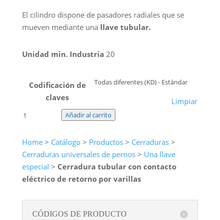
El cilindro dispone de pasadores radiales que se
mueven mediante una
llave tubular.
Unidad min. Industria
20
Codificación de
claves
Limpiar
Cerradura
Añadir al carrito
tubular
con
Home
>
Catálogo
>
Productos
>
Cerraduras
>
contacto
Cerraduras universales de pernos
>
Una llave
eléctrico
especial
>
Cerradura tubular con contacto
de
eléctrico de retorno por varillas
retorno
por
varillas
CÓDIGOS DE PRODUCTO