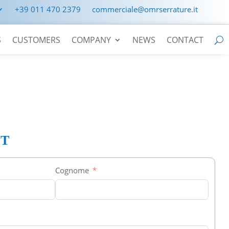
+39 011 470 2379
commerciale@omrserrature.it
S
CUSTOMERS
COMPANY
NEWS
CONTACT
CT
Cognome