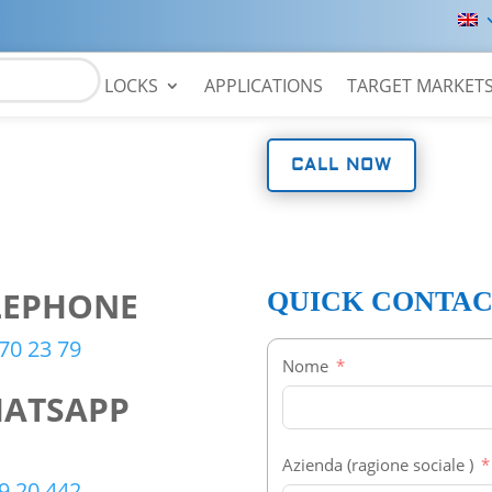
LOCKS
APPLICATIONS
TARGET MARKET
CALL NOW
LEPHONE
QUICK CONTA
70 23 79
Nome
ATSAPP
Azienda (ragione sociale )
9 20 442