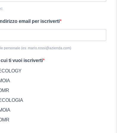
l.
indirizzo email per iscriverti
ale personale (es: mario.rossi@azienda.com)
 cui ti vuoi iscriverti
 ECOLOGY
MOIA
 OMR
 ECOLOGIA
 MOIA
 OMR