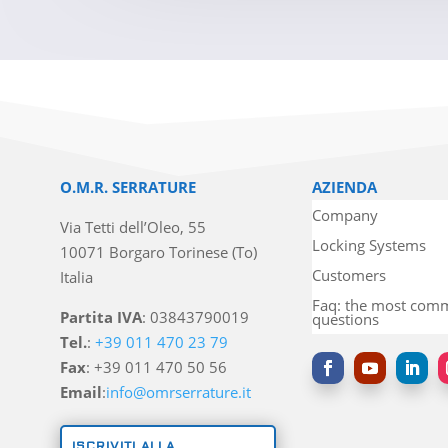
O.M.R. SERRATURE
AZIENDA
Company
Via Tetti dell’Oleo, 55
Locking Systems
10071 Borgaro Torinese (To)
Customers
Italia
Faq: the most co
Partita IVA
: 03843790019
questions
Tel.
:
+39 011 470 23 79
Fax
: +39 011 470 50 56
Email
:
info@omrserrature.it
ISCRIVITI ALLA