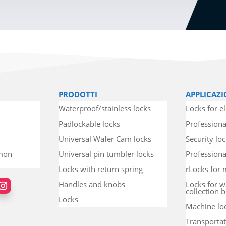
PRODOTTI
APPLICAZI
Waterproof/stainless locks
Locks for el
Padlockable locks
Professiona
Universal Wafer Cam locks
Security lo
mmon
Universal pin tumbler locks
Professional
Locks with return spring
rLocks for 
Handles and knobs
Locks for w
collection b
Locks
Machine lo
Transportat