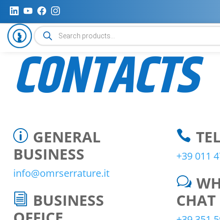
Products
search
CONTACTS
GENERAL
TE
p

BUSINESS
+39 011 4
info@omrserrature.it
WH
w
BUSINESS
CHAT
i
OFFICE
+39 351 5