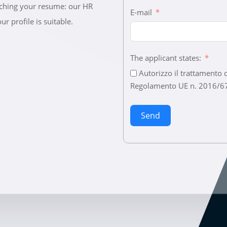
taching your resume: our HR
E-mail
ur profile is suitable.
The applicant states:
Autorizzo il trattamento d
Send