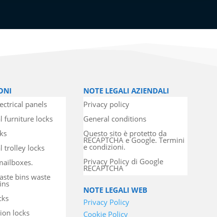
ONI
NOTE LEGALI AZIENDALI
ectrical panels
Privacy policy
l furniture locks
General conditions
cks
Questo sito è protetto da
RECAPTCHA e Google. Termini
e condizioni.
 trolley locks
Privacy Policy di Google
mailboxes.
RECAPTCHA
aste bins waste
ins
NOTE LEGALI WEB
cks
Privacy Policy
ion locks
Cookie Policy