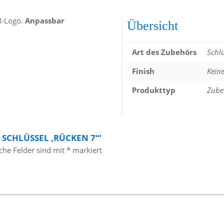
-Logo.
Anpassbar
Übersicht
Art des Zubehörs
Schlü
Finish
Kein
Produkttyp
Zube
 SCHLÜSSEL ‚RÜCKEN 7‘“
iche Felder sind mit
*
markiert