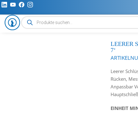
Produktsuche
LEERER 
7‘
ARTIKELN
Leerer Schl
Rücken, Mes
Anpassbar V
Hauptschließ
EINHEIT MI