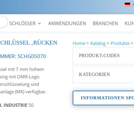
SCHLÖSSER
ANWENDUNGEN
BRANCHEN
KU
SCHLÜSSEL ‚RÜCKEN
Home
>
Katalog
>
Produkte
UMMER:
SCHG05070
PRODUKT-CODES
üssel mit 7 mm hohem
KATEGORIEN
sing mit OMR-Logo.
erschlüsselung und
anlage (MK) verfügbar.
INFORMATIONEN SP
N. INDUSTRIE
50