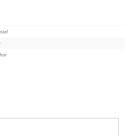
ssel
e
hör