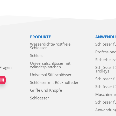
PRODUKTE
ANWENDU
Wasserdichte/rostfreie
Schlösser f
Schlösser
Professione
Schloss
Sicherheits
Universalschlösser mit
zylinderplättchen
 Fragen
Schlösser f
Trolleys
Universal Stiftschlösser
Schlösser f
Schlösser mit Rückholfeder
Schlösser f
Griffe und Knöpfe
Maschinens
Schloesser
Schlösser f
Anwendun