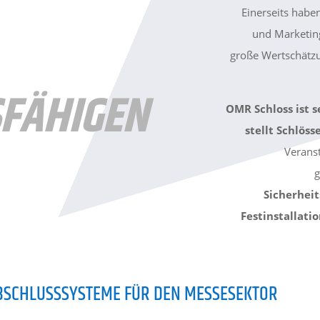
Einerseits habe
und Marketing
große Wertschätz
FÄHIGEN
OMR Schloss ist s
stellt Schlöss
Veranst
g
Sicherhei
Festinstallati
ABSCHLUSSSYSTEME FÜR DEN MESSESEKTOR