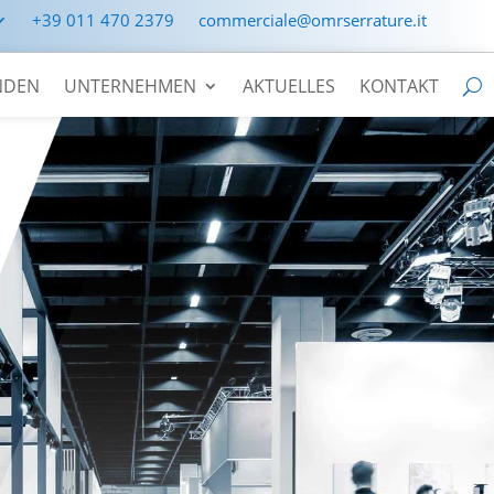
+39 011 470 2379
commerciale@omrserrature.it
NDEN
UNTERNEHMEN
AKTUELLES
KONTAKT