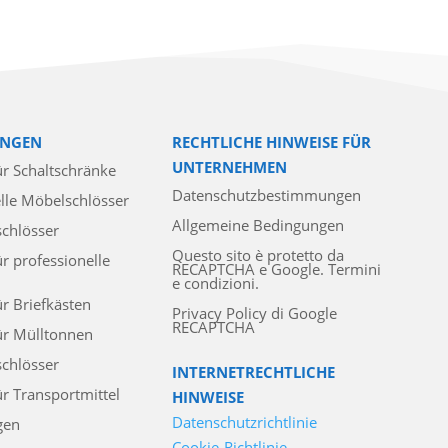
NGEN
RECHTLICHE HINWEISE FÜR
UNTERNEHMEN
ür Schaltschränke
Datenschutzbestimmungen
lle Möbelschlösser
Allgemeine Bedingungen
schlösser
Questo sito è protetto da
ür professionelle
RECAPTCHA e Google. Termini
e condizioni.
ür Briefkästen
Privacy Policy di Google
RECAPTCHA
ür Mülltonnen
chlösser
INTERNETRECHTLICHE
ür Transportmittel
HINWEISE
Datenschutzrichtlinie
gen
Cookie-Richtlinie