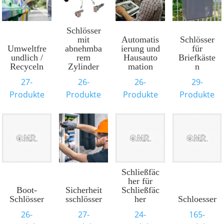
Schlösser
mit
Automatis
Schlösser
Umweltfre
abnehmba
ierung und
für
undlich /
rem
Hausauto
Briefkäste
Recyceln
Zylinder
mation
n
27-
26-
26-
29-
Produkte
Produkte
Produkte
Produkte
Schließfäc
her für
Boot-
Sicherheit
Schließfäc
Schlösser
sschlösser
her
Schloesser
26-
27-
24-
165-