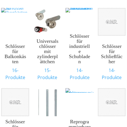
Schlösser
Universals
für
Schlösser
chlösser
industriell
Schlösser
für
mit
e
für
Balkonkäs
zylinderpl
Schublade
Schließfäc
ten
ättchen
n
her
16-
15-
14-
14-
Produkte
Produkte
Produkte
Produkte
Schlösser
Reprogra
für
mmierbare