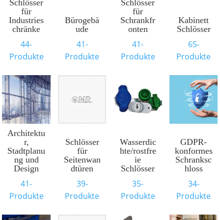
Schlösser
Schlösser
für
für
Industries
Bürogebä
Schrankfr
Kabinett
chränke
ude
onten
Schlösser
44-
41-
41-
65-
Produkte
Produkte
Produkte
Produkte
Architektu
r,
Schlösser
Wasserdic
GDPR-
Stadtplanu
für
hte/rostfre
konformes
ng und
Seitenwan
ie
Schranksc
Design
dtüren
Schlösser
hloss
41-
39-
35-
34-
Produkte
Produkte
Produkte
Produkte