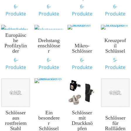
6-
6-
6-
6-
Produkte
Produkte
Produkte
Produkte
Europäisc
he
Drehstang
Kreuzprof
Profilzylin
enschlösse
Mikro-
il
der
r
Schlösser
Schlüssel
6-
6-
6-
5-
Produkte
Produkte
Produkte
Produkte
Schlösser
Ein
Schlösser
aus
besondere
mit
Schlösser
rostfreiem
r
Druckknö
für
Stahl
Schlüssel
pfen
Rollläden