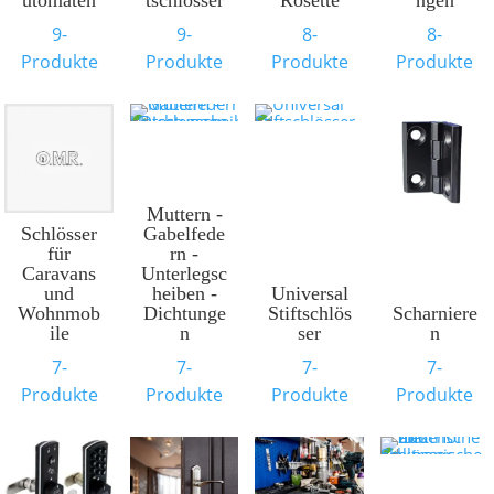
utomaten
tschlösser
Rosette
ngen
9-
9-
8-
8-
Produkte
Produkte
Produkte
Produkte
Muttern -
Schlösser
Gabelfede
für
rn -
Caravans
Unterlegsc
und
heiben -
Universal
Wohnmob
Dichtunge
Stiftschlös
Scharniere
ile
n
ser
n
7-
7-
7-
7-
Produkte
Produkte
Produkte
Produkte