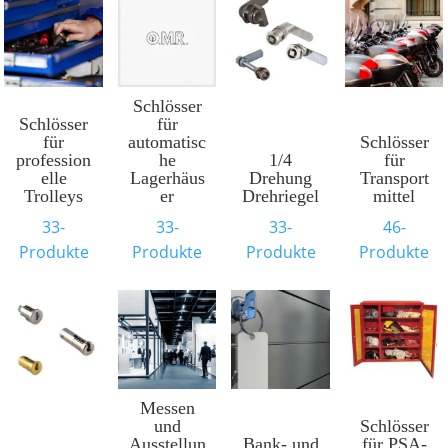
Schlösser
Schlösser
für
für
automatisc
Schlösser
profession
he
1/4
für
elle
Lagerhäus
Drehung
Transport
Trolleys
er
Drehriegel
mittel
33-
33-
33-
46-
Produkte
Produkte
Produkte
Produkte
Messen
und
Schlösser
Ausstellun
Bank- und
für PSA-