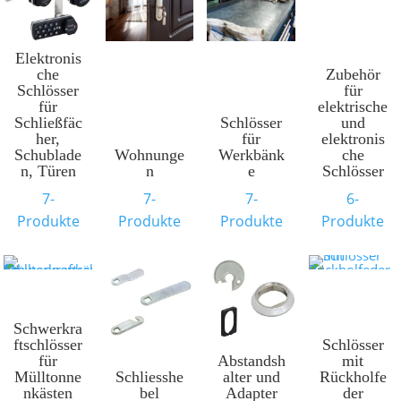
Elektronis
che
Zubehör
Schlösser
für
für
elektrische
Schließfäc
Schlösser
und
her,
für
elektronis
Schublade
Wohnunge
Werkbänk
che
n, Türen
n
e
Schlösser
7-
7-
7-
6-
Produkte
Produkte
Produkte
Produkte
Schwerkra
ftschlösser
Schlösser
für
Abstandsh
mit
Mülltonne
Schliesshe
alter und
Rückholfe
nkästen
bel
Adapter
der