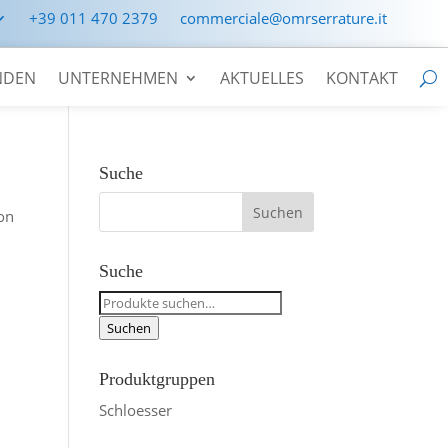
+39 011 470 2379
commerciale@omrserrature.it
NDEN
UNTERNEHMEN
AKTUELLES
KONTAKT
Suche
ion
Suche
Suche
nach:
Suchen
Produktgruppen
Schloesser