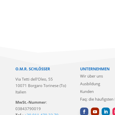
O.M.R. SCHLÖSSER
UNTERNEHMEN
Wir über uns
Via Tetti dell'Oleo, 55
Ausbildung
10071 Borgaro Torinese (To)
Kunden
Italien
Faq: die häufigsten
MwSt.-Nummer
:
03843790019
Tel.
:
+39 011 470 23 79