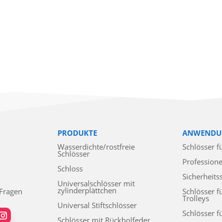
PRODUKTE
ANWENDU
Wasserdichte/rostfreie
Schlösser f
Schlösser
Professione
Schloss
Sicherheits
Universalschlösser mit
zylinderplättchen
 Fragen
Schlösser f
Trolleys
Universal Stiftschlösser
Schlösser f
Schlösser mit Rückholfeder