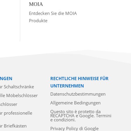
MOIA
Entdecken Sie die MOIA
Produkte
NGEN
RECHTLICHE HINWEISE FÜR
UNTERNEHMEN
ür Schaltschränke
Datenschutzbestimmungen
lle Möbelschlösser
Allgemeine Bedingungen
schlösser
Questo sito è protetto da
ür professionelle
RECAPTCHA e Google. Termini
e condizioni.
ür Briefkästen
Privacy Policy di Google