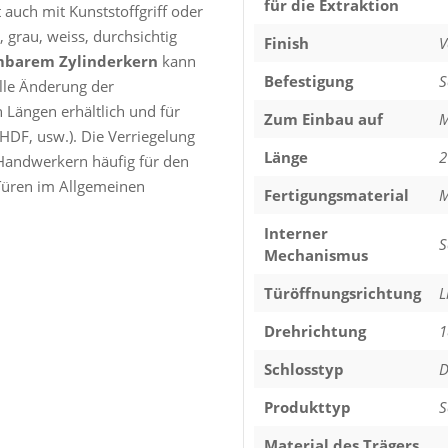
für die Extraktion
 auch mit Kunststoffgriff oder
, grau, weiss, durchsichtig
Finish
V
barem Zylinderkern
kann
Befestigung
S
elle Änderung der
n Längen erhältlich und für
Zum Einbau auf
M
 HDF, usw.). Die Verriegelung
Länge
2
 Handwerkern häufig für den
Türen im Allgemeinen
Fertigungsmaterial
M
Interner
S
Mechanismus
Türöffnungsrichtung
L
Drehrichtung
1
Schlosstyp
D
Produkttyp
S
Material des Trägers