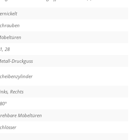
ernickelt
chrauben
öbeltüren
1, 28
etall-Druckguss
cheibenzylinder
inks, Rechts
80°
rehbare Möbeltüren
chlösser