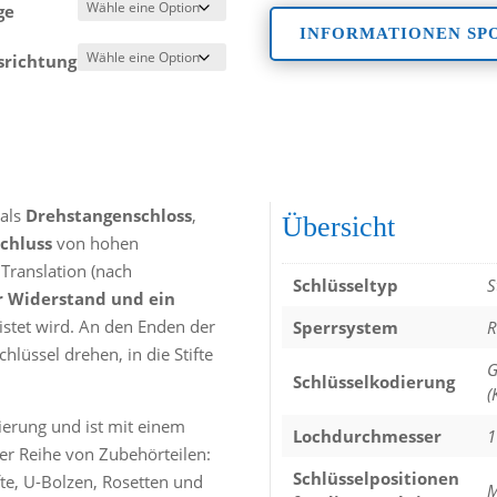
ge
INFORMATIONEN SP
srichtung
 als
Drehstangenschloss
,
Übersicht
chluss
von hohen
Translation (nach
Schlüsseltyp
S
r Widerstand und ein
stet wird. An den Enden der
Sperrsystem
R
lüssel drehen, in die Stifte
G
Schlüsselkodierung
(
ierung und ist mit einem
Lochdurchmesser
1
ner Reihe von Zubehörteilen:
Schlüsselpositionen
fte, U-Bolzen, Rosetten und
M