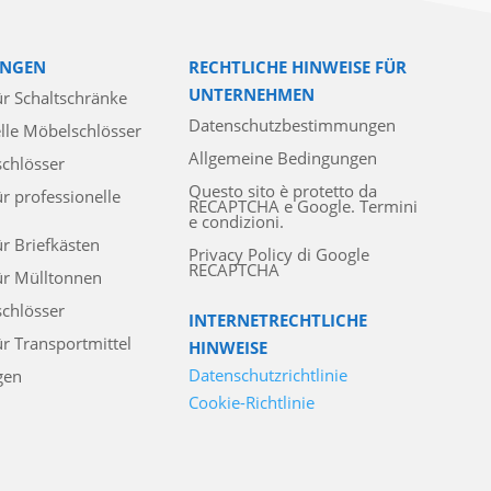
NGEN
RECHTLICHE HINWEISE FÜR
UNTERNEHMEN
ür Schaltschränke
Datenschutzbestimmungen
lle Möbelschlösser
Allgemeine Bedingungen
schlösser
Questo sito è protetto da
ür professionelle
RECAPTCHA e Google. Termini
e condizioni.
ür Briefkästen
Privacy Policy di Google
RECAPTCHA
ür Mülltonnen
chlösser
INTERNETRECHTLICHE
ür Transportmittel
HINWEISE
Datenschutzrichtlinie
gen
Cookie-Richtlinie