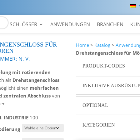
SCHLÖSSER
ANWENDUNGEN
BRANCHEN
KU
NGENSCHLOSS FÜR
Home
>
Katalog
>
Anwendun
ÜREN
Drehstangenschloss für M
UMMER:
N. V.
PRODUKT-CODES
elung mit rotierenden
ch als
Drehstangenschloss
INKLUSIVE AUSRÜSTU
öglicht einen
mehrfachen
d zentralen
Abschluss
von
en.
OPTIONAL
N. INDUSTRIE
100
KATEGORIEN
odierung