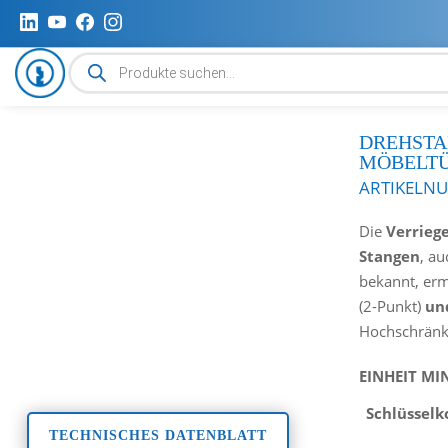
Produktsuche
DREHSTA
MÖBELT
ARTIKELN
Die
Verrieg
Stangen
, au
bekannt, erm
(2-Punkt)
un
Hochschränk
EINHEIT MI
Schlüsselk
TECHNISCHES DATENBLATT