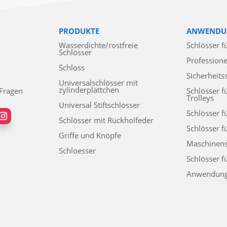
PRODUKTE
ANWENDU
Wasserdichte/rostfreie
Schlösser f
Schlösser
Professione
Schloss
Sicherheits
Universalschlösser mit
zylinderplättchen
 Fragen
Schlösser f
Trolleys
Universal Stiftschlösser
Schlösser f
Schlösser mit Rückholfeder
Schlösser f
Griffe und Knöpfe
Maschinens
Schloesser
Schlösser f
Anwendun