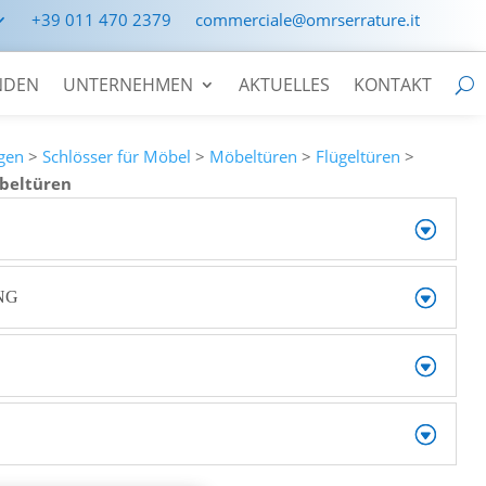
+39 011 470 2379
commerciale@omrserrature.it
NDEN
UNTERNEHMEN
AKTUELLES
KONTAKT
gen
>
Schlösser für Möbel
>
Möbeltüren
>
Flügeltüren
>
öbeltüren
NG