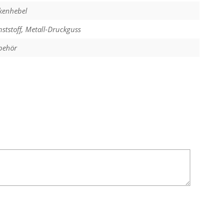
kenhebel
ststoff, Metall-Druckguss
behör