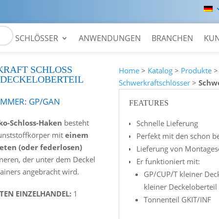
SCHLÖSSER
ANWENDUNGEN
BRANCHEN
KU
RAFT SCHLOSS
Home
>
Katalog
>
Produkte
 DECKELOBERTEIL
Schwerkraftschlösser
>
Schwe
UMMER:
GP/GAN
FEATURES
ko-Schloss-Haken
besteht
Schnelle Lieferung
nststoffkörper mit
einem
Perfekt mit den schon 
eten (oder federlosen)
Lieferung von Montages
neren, der unter dem Deckel
Er funktioniert mit:
ainers angebracht wird.
GP/CUP/T kleiner Deck
kleiner Deckeloberteil
ITEN EINZELHANDEL:
1
Tonnenteil GKIT/INF