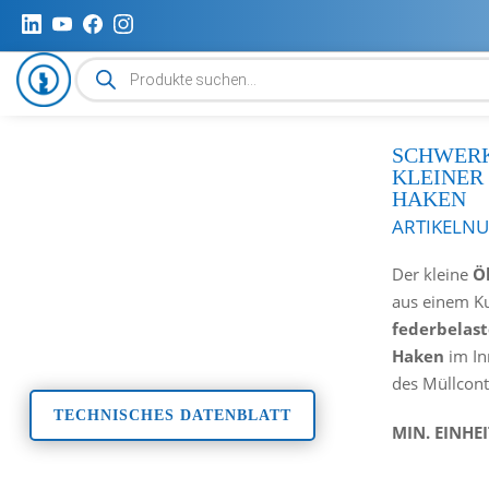
Produktsuche
SCHWERK
KLEINER
HAKEN
ARTIKELN
Der kleine
Ö
aus einem Ku
federbelast
Haken
im In
des Müllcont
TECHNISCHES DATENBLATT
MIN. EINHE