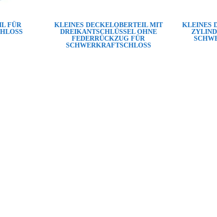
L FÜR
KLEINES DECKELOBERTEIL MIT
KLEINES 
HLOSS
DREIKANTSCHLÜSSEL OHNE
ZYLIN
FEDERRÜCKZUG FÜR
SCHW
SCHWERKRAFTSCHLOSS