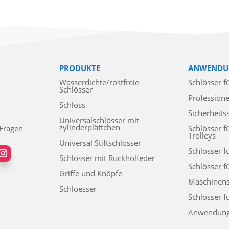
PRODUKTE
ANWENDU
Wasserdichte/rostfreie
Schlösser f
Schlösser
Professione
Schloss
Sicherheits
Universalschlösser mit
zylinderplättchen
 Fragen
Schlösser f
Trolleys
Universal Stiftschlösser
Schlösser f
Schlösser mit Rückholfeder
Schlösser f
Griffe und Knöpfe
Maschinens
Schloesser
Schlösser f
Anwendun