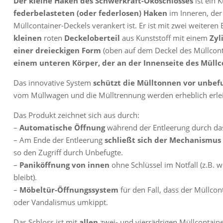
Der kleine Haken des Schwerkraft-Ökoschlosses
ist ein 
federbelasteten (oder federlosen) Haken
im Inneren, der
Müllcontainer-Deckels verankert ist. Er ist mit zwei weitere
kleinen
roten
Deckeloberteil
aus Kunststoff mit einem
Zyli
einer dreieckigen Form
(oben auf dem Deckel des Müllcont
einem unteren Körper, der an der Innenseite des Müllc
Das innovative System
schützt die Mülltonnen vor unbe
vom Müllwagen und die Mülltrennung werden erheblich erlei
Das Produkt zeichnet sich aus durch:
–
Automatische Öffnung
während der Entleerung durch d
– Am Ende der Entleerung
schließt sich der Mechanismus
so den Zugriff durch Unbefugte.
–
Paniköffnung von innen
ohne Schlüssel im Notfall (z.B. 
bleibt).
–
Möbeltür-Öffnungssystem
für den Fall, dass der Müllco
oder Vandalismus umkippt.
Das Schloss ist mit
allen
zwei- und vierrädrigen Müllcontain