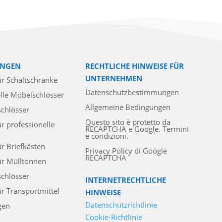
NGEN
RECHTLICHE HINWEISE FÜR
UNTERNEHMEN
ür Schaltschränke
Datenschutzbestimmungen
lle Möbelschlösser
Allgemeine Bedingungen
schlösser
Questo sito è protetto da
ür professionelle
RECAPTCHA e Google. Termini
e condizioni.
ür Briefkästen
Privacy Policy di Google
RECAPTCHA
ür Mülltonnen
chlösser
INTERNETRECHTLICHE
ür Transportmittel
HINWEISE
Datenschutzrichtlinie
gen
Cookie-Richtlinie