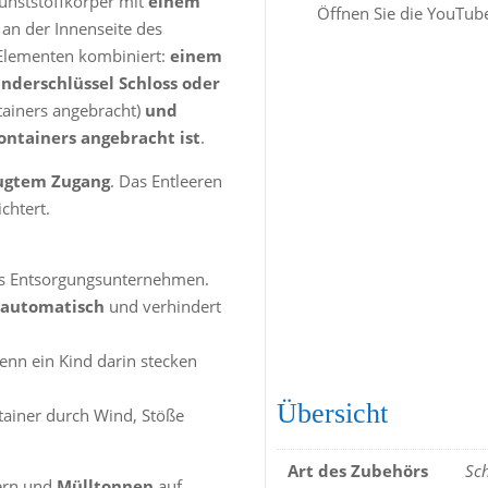
Kunststoffkörper mit
einem
Öffnen Sie die YouTube
 an der Innenseite des
n Elementen kombiniert:
einem
nderschlüssel Schloss oder
ainers angebracht)
und
ontainers angebracht ist
.
fugtem Zugang
. Das Entleeren
chtert.
as Entsorgungsunternehmen.
 automatisch
und verhindert
wenn ein Kind darin stecken
Übersicht
ntainer durch Wind, Stöße
Art des Zubehörs
Sc
ern und
Mülltonnen
auf