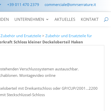
+39 011 470 2379
commerciale@omrserrature.it
NDEN
UNTERNEHMEN
AKTUELLES
KONTAKT
>
Zubehör und Ersatzteile
>
Zubehör und Ersatzteile für
rkraft Schloss kleiner Deckeloberteil Haken
bestehenden Verschlusssystemen austauschbar.
chablonen. Montagevideo online
eloberteil mit Dreikantschloss oder GP/CUP/2001...2200
 mit Steckschlüssel-Schloss