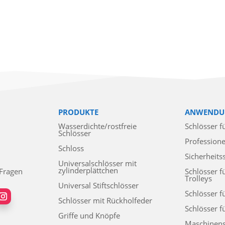
PRODUKTE
ANWENDU
Wasserdichte/rostfreie
Schlösser f
Schlösser
Professione
Schloss
Sicherheits
Universalschlösser mit
zylinderplättchen
 Fragen
Schlösser f
Trolleys
Universal Stiftschlösser
Schlösser f
Schlösser mit Rückholfeder
Schlösser f
Griffe und Knöpfe
Maschinens