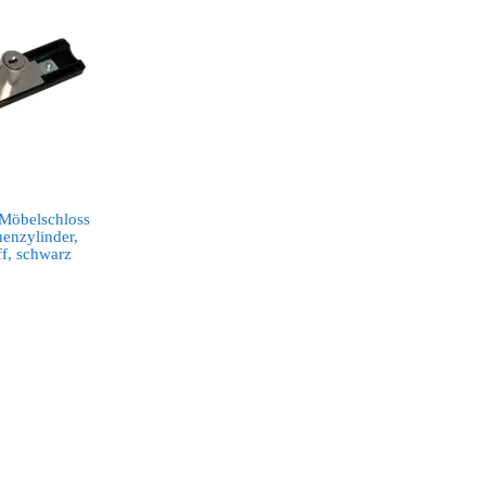
Möbelschloss
henzylinder,
ff, schwarz