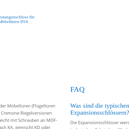
hstangenschloss für
Möbeltüren Ø16
FAQ
Was sind die typisch
 der Möbeltüren (Flügeltüren
Expansionsschlössern
e Cremone-Riegelversionen
 leicht mit Schrauben an MDF-
Die Expansionsschlösser werd
fach KA, gemischt KD oder